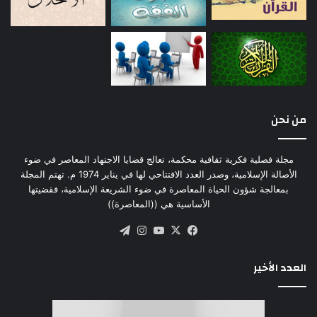
من نحن
مجلة فصلية فكرية ثقافية محكمة، تعالج قضايا الاجتهاد المعاصر في ضوء
الأصالة الإسلامية، وصدر العدد الافتتاحي لها في يناير 1974 م. تهتم المجلة
بمعالجة شؤون الحياة المعاصرة في ضوء الشريعة الإسلامية، فقضيتها
الأساسية هي ((المعاصرة))
‫X
فيسبوك
‫YouTube
انستقرام
تيلقرام
العدد الأخير