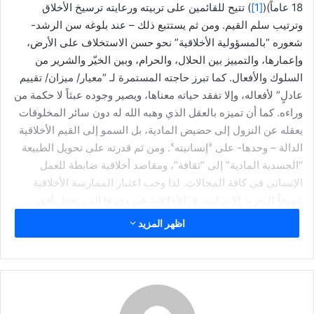
18 عاماً)(
[1]
) تتيح للقائمين على تربيته ورعايته ترسيخ الأخلاق
ي
د
وترتيب سلم القيم. ومن ثم يستتبع ذلك – عند بلوغه سن الرشد-
ا
شعوره “بالمسؤولية الأخلاقية” نحو حسن الاستخلاف على الأرض،
إ
وإعمارها، والتمييز بين الحلال، والحرام، وبين الخيّر والشرير من
ل
السلوك والأفعال. كما تبرز حاجته المستمرة لـ “معيار/ ميزان/ تقييم
ك
عادلٍ” لأفعاله، وإلا تفقد حياته معناها، ويصير وجوده عبثاً لا حكمة من
ت
وراءه. كما أن تميزه بالعقل الذي وهبه الله له دون سائر المخلوقات
ر
يعقله عن النزول إلى حضيض المادية، بل السمو إلى القيم الأخلاقية
و
»
«
الدالة – وحدها- على
إنسانيته
. ومن ثم قدرته على تحويل الطبيعة
ن
“الجسدية المادية” إلى “ثقافة”، ومقاصد أخلاقية ضابطة للعمل
ي
الإنساني في كافة المجالات. لذا وجب اعتبار الممارسة الأخلاقية
ا
تتويجاً للتجربة الإنسانية، فـ”الأخلاقية هي وحدها التي تجعل أفق
الإنسان مستقلاً عن أفق البهيمية، والعقلانية التي تستحق أن تُنسب
اظهر المزيد
إليه ينبغي أن تكون تابعة لهذا الأصل الأخلاقي”(
[2]
).
وبناءً على ذلك فإن السلوك الأخلاقي قرينٌ للمعتقد الديني، مما
ينهض دليلاً على استحالة فصل الأخلاق عن الدين جملة. فإنك قد تجد
مذاهب فلسفية أو فكرية لا تعير اهتماماً للضوابط الأخلاقية، لكنك لن