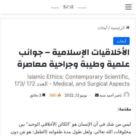
القائمة
الرئيسية
/
أبحاث
أبحاث
الأخلاقيات الإسلامية – جوانب
علمية وطيبة وجراحية معاصرة
Islamic Ethics: Contemporary Scientific,
Medical, and Surgical Aspects - العدد 172 /173
ناصر أحمد سنه
أ
يونيو 12, 2022
880
3 دقائق
ر
مقدمة:
س
ل
ليس من شك في أن الإنسان هو “الكائن الأخلاقي الوحيد” بين
ب
مخلوقات الله تعالي. ولعل طول مدة طفولته (الطفل: هو مَن دون
ر