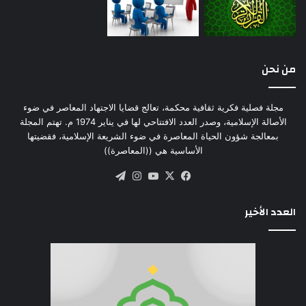
من نحن
مجلة فصلية فكرية ثقافية محكمة، تعالج قضايا الاجتهاد المعاصر في ضوء
الأصالة الإسلامية، وصدر العدد الافتتاحي لها في يناير 1974 م. تهتم المجلة
بمعالجة شؤون الحياة المعاصرة في ضوء الشريعة الإسلامية، فقضيتها
الأساسية هي ((المعاصرة))
‫X
فيسبوك
‫YouTube
انستقرام
تيلقرام
العدد الأخير