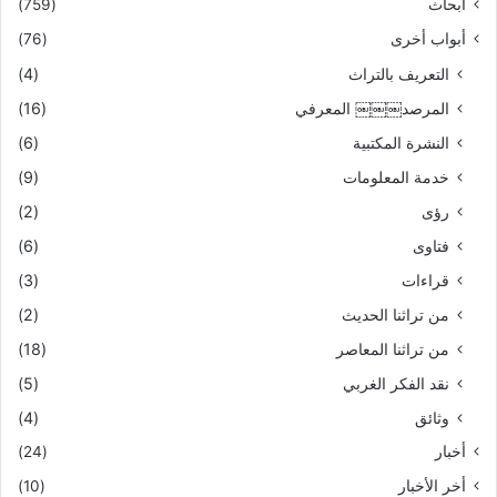
أبحاث
(759)
أبواب أخرى
(76)
التعريف بالتراث
(4)
المرصد￼￼￼ المعرفي
(16)
النشرة المكتبية
(6)
خدمة المعلومات
(9)
رؤى
(2)
فتاوى
(6)
قراءات
(3)
من تراثنا الحديث
(2)
من تراثنا المعاصر
(18)
نقد الفكر الغربي
(5)
وثائق
(4)
أخبار
(24)
أخر الأخبار
(10)