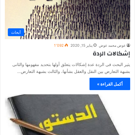
أبحاث
عوض محمد عوض
يناير 15, 2020
1٬092
إشكالات الردة
يثير البحث فى الردة عدة إشكالات يتعلق أولها بتحديد مفهومها والثانى
بشبهة التعارض بين النقل والعقل بشأنها، والثالث بشبهة التعارض…
أكمل القراءة »