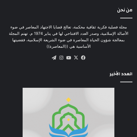
من نحن
مجلة فصلية فكرية ثقافية محكمة، تعالج قضايا الاجتهاد المعاصر في ضوء
الأصالة الإسلامية، وصدر العدد الافتتاحي لها في يناير 1974 م. تهتم المجلة
بمعالجة شؤون الحياة المعاصرة في ضوء الشريعة الإسلامية، فقضيتها
الأساسية هي ((المعاصرة))
‫X
فيسبوك
‫YouTube
انستقرام
تيلقرام
العدد الأخير