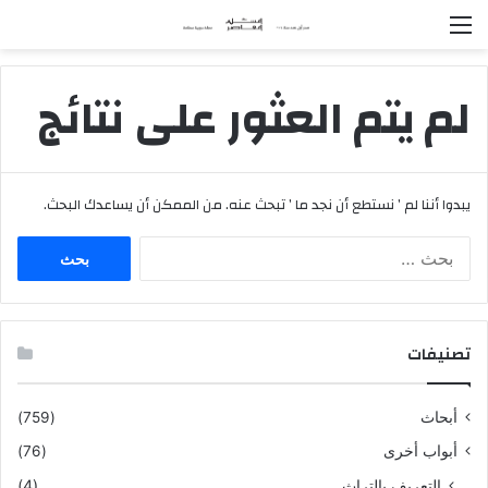
القائمة
لم يتم العثور على نتائج
يبدوا أننا لم ’ نستطع أن نجد ما ’ تبحث عنه. من الممكن أن يساعدك البحث.
ا
ل
ب
ح
ث
تصنيفات
ع
ن
:
أبحاث
(759)
أبواب أخرى
(76)
التعريف بالتراث
(4)