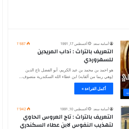
أسامة سعد
أغسطس 17, 1991
1٬687
التعريف بالتراث : آداب المريدين
للسهروردي
هو احمد بن محمد بن عبد الكريم، أبو الفضل تاج الدين
(وهي ربما من ألقابه) ابن عطاء الله السكندرية متصوف…
أكمل القراءة »
ث
أسامة سعد
أغسطس 10, 1991
1٬942
التعريف بالتراث : تاج العروس الحاوي
لتهذيب النفوس لابن عطاء السكندري