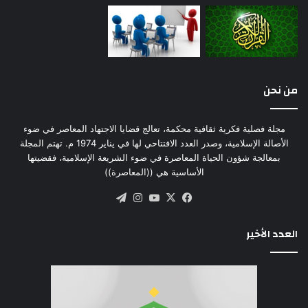
من نحن
مجلة فصلية فكرية ثقافية محكمة، تعالج قضايا الاجتهاد المعاصر في ضوء
الأصالة الإسلامية، وصدر العدد الافتتاحي لها في يناير 1974 م. تهتم المجلة
بمعالجة شؤون الحياة المعاصرة في ضوء الشريعة الإسلامية، فقضيتها
الأساسية هي ((المعاصرة))
‫X
فيسبوك
‫YouTube
انستقرام
تيلقرام
العدد الأخير