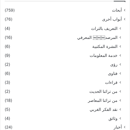
أبحاث
(759)
أبواب أخرى
(76)
التعريف بالتراث
(4)
المرصد￼￼￼ المعرفي
(16)
النشرة المكتبية
(6)
خدمة المعلومات
(9)
رؤى
(2)
فتاوى
(6)
قراءات
(3)
من تراثنا الحديث
(2)
من تراثنا المعاصر
(18)
نقد الفكر الغربي
(5)
وثائق
(4)
أخبار
(24)