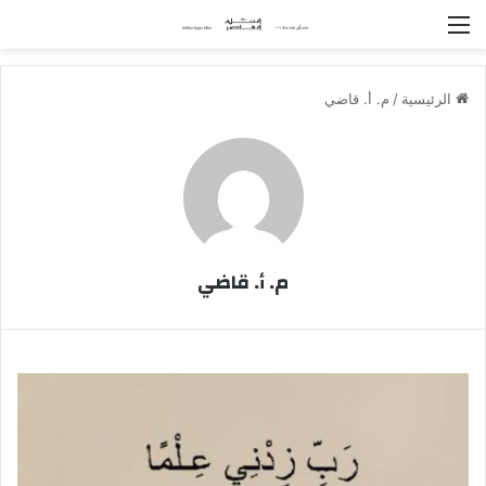
القائمة
الرئيسية
/
م. أ. قاضي
م. أ. قاضي