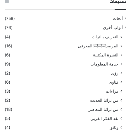
تصنيفات
أبحاث
(759)
أبواب أخرى
(76)
التعريف بالتراث
(4)
المرصد￼￼￼ المعرفي
(16)
النشرة المكتبية
(6)
خدمة المعلومات
(9)
رؤى
(2)
فتاوى
(6)
قراءات
(3)
من تراثنا الحديث
(2)
من تراثنا المعاصر
(18)
نقد الفكر الغربي
(5)
وثائق
(4)