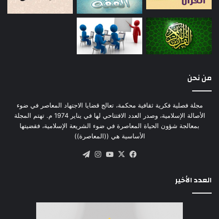
من نحن
مجلة فصلية فكرية ثقافية محكمة، تعالج قضايا الاجتهاد المعاصر في ضوء
الأصالة الإسلامية، وصدر العدد الافتتاحي لها في يناير 1974 م. تهتم المجلة
بمعالجة شؤون الحياة المعاصرة في ضوء الشريعة الإسلامية، فقضيتها
الأساسية هي ((المعاصرة))
‫X
فيسبوك
‫YouTube
انستقرام
تيلقرام
العدد الأخير