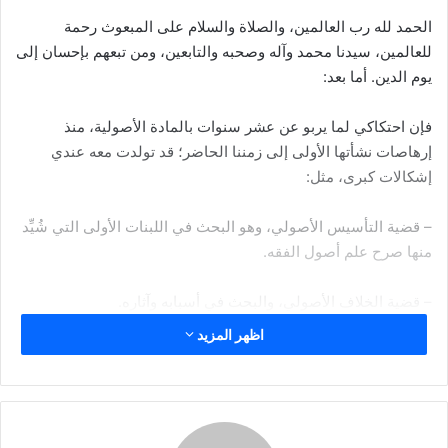
ر
الحمد لله رب العالمين، والصلاة والسلام على المبعوث رحمة
ي
د
للعالمين، سيدنا محمد وآله وصحبه والتابعين، ومن تبعهم بإحسان إلى
ا
يوم الدين. أما بعد:
إ
ل
فإن احتكاكي لما يربو عن عشر سنوات بالمادة الأصولية، منذ
ك
إرهاصات نشأتها الأولى إلى زمننا الحاضر؛ قد تولدت معه عندي
ت
إشكالات كبرى، مثل:
ر
و
– قضية التأسيس الأصولي، وهو البحث في اللبنات الأولى التي شُيِّد
ن
منها صرح علم أصول الفقه.
ي
ا
– قضية الخلاف الأصولي، والبحث في أسبابه وآثاره.
اظهر المزيد
– قضية التجديد الأصولي، والبحث في دواعيه ومقترحات القائلين به.
– قضية النقد الأصولي، والبحث في مناهجه، ومعالمه، ومستوياته،
وآثاره.