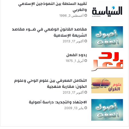
ا
تقييد السلطة بين النموذجين الإسلامي
و
ل
والغربي
ا
ا
ل
أغسطس 3, 1996
ق
م
ت
س
مقاصد القانون الوضعي في ضــوء مقاصد
ص
ا
الشريعة الإسلامية
ا
ل
أكتوبر 17, 2013
د
ك
ي
ردود الفعل
ة
أبريل 1, 1975
التكامل المعرفي بين علوم الوحي وعلوم
الكون: مقاربة منهجية
أكتوبر 17, 2013
الاجتهاد والتجديد: دراسة أصولية
يناير 13, 2009