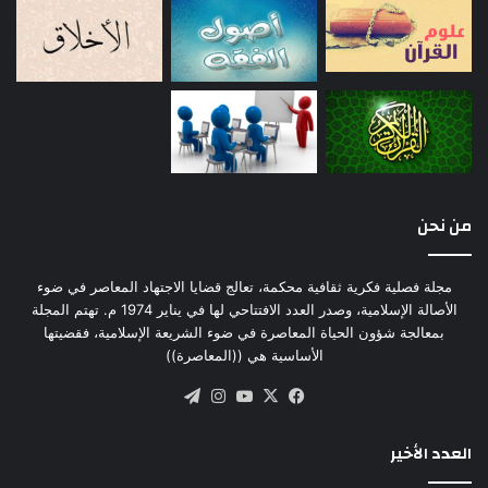
من نحن
مجلة فصلية فكرية ثقافية محكمة، تعالج قضايا الاجتهاد المعاصر في ضوء
الأصالة الإسلامية، وصدر العدد الافتتاحي لها في يناير 1974 م. تهتم المجلة
بمعالجة شؤون الحياة المعاصرة في ضوء الشريعة الإسلامية، فقضيتها
الأساسية هي ((المعاصرة))
‫X
فيسبوك
‫YouTube
انستقرام
تيلقرام
العدد الأخير