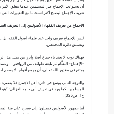
أن يستوعب الإجماع غير المسلمين عندما يتعلق الأمر 
تعريف الإجماع ليصبح أكثر انسجاما مع التغييرات التي 
الاجماع من تعريف الفقهاء الأصوليين إلى التعريف ال
ليس للإجماع تعريف واحد عند علماء أصول الفقه، بل يم
وتضييق دائرة المجمعين:
فهناك توجه لا يعتد بالاجماع أصلا وأبرز من يمثل هذا الر
-الإجماع- النظَّام ثم تابعه طوائف من الروافض… وعمد
يمتنع في مقدور الله تعالى، أن يجمع أقوام -لا يعصم آحاده
والتوجه الثاني يوسع في دائرة أهل الاجماع فلا يقصر
ج1، ص325).
أما جمهور الأصوليين فيميلون إلى قصره على فئة المجته