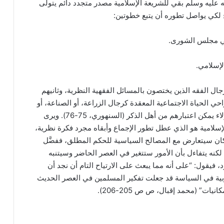
له عليه وسلم بقي للشريعة الإسلامية مصدر متجدد دائم يتولى
اج لكي يواصل تطوره أن يتبع خطوتين:
 في مجلس الشورى.
لإسلامي.
ال الفقه الذين يختصون بالمسائل الفقهية النظرية، وثانيهم
 الحياة الاجتماعية المعقدة كرجال الزراعة، أو الصناعة، أو
التجارة، أو المال، أو السياسة، أو الحرب وأمثالهم، فهؤلاء يمكن اعتبارهم من أهل الذكر (السنهوري، 75-76). ويرى
إسلامية هو الذي عطل تطور الإجماع وأبقاه مجرد فكرة نظرية،
 كان سيتعارض مع المصالح السياسية للحكم المطلق، ففضَّل
 لكنه يتفاءل بأن الأمور ستتغير في العصر الحاضر وسيتنبه
فيقول: “على أنه مما يبعث على الارتياح التام أن نجد أن
ربية في السياسة قد جعلت تفكير المسلمين في العصر الحديث
ات” (محمد إقبال، ص ص 205-206).