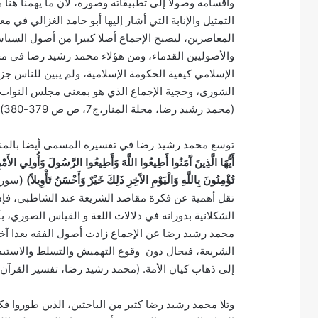
وأقسامه وصولا إلى تطبيقاته وصوره، لأن ما يهمنا هنا ه
التمثيل والإنابة التي أشار إليها أبو حامد الغزالي ف
المعاصرين، ليصبح الإجماع أصلا كبيرا من أصول السياس
والأصوليين القدماء، ومن هؤلاء محمد رشيد رضا في مجل
الإسلامي كيفية الحكومة الإسلامية، ولم يبين للناس ج
الشورى، وحجية الإجماع الذي هو بمعنى مجلس النواب عن
(محمد رشيد رضا، مجلة المنار،ج7، ص ص 379-380).
توسع محمد رشيد رضا في تفسيره المسمى أيضا بالمنا
أَيُّهَا الَّذِينَ آَمَنُوا أَطِيعُوا اللَّهَ وَأَطِيعُوا الرَّسُولَ وَأُولِي
ال
أَم
تُؤْم
ِنُونَ بِاللَّهِ وَالْيَوْمِ ال
آَخِرِ ذَ
لِكَ خَيْرٌ وَأَحْسَنُ تَأْوِيل
ً)
(
سورة 
تقل أهمية عن فكرة مقاصد الشريعة عند الشاطبي، فإذ
الشكلانية بدورانه في دلالات اللغة و القياس الصوري، ب
محمد رشيد رضا عن الإجماع زادت أصول الفقه بعدا آخر 
الشريعة، فيحال دون وقوع التهميش والتسلط والاستبدا
إلى ذهاب كيان الأمة. (محمد رشيد رضا، تفسير القرآن الحكيم،ج5، ص 
وتلا محمد رشيد رضا كثير من الباحثين، الذين طوروا فك