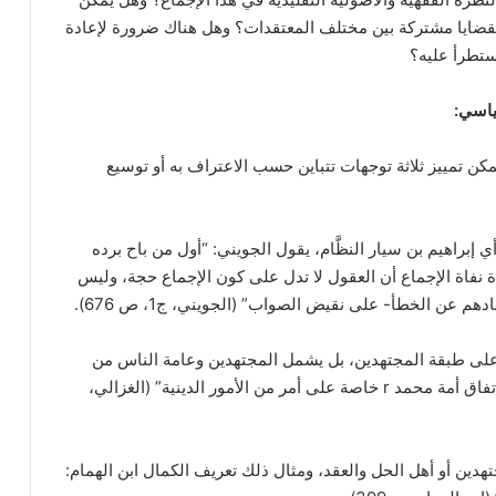
بقضايا مشتركة بين مختلف المعتقدات؟ وهل هناك ضرورة لإعادة
ستطرأ عليه؟
سياسي
:
كن تمييز ثلاثة توجهات تتباين حسب الاعتراف به أو توسيع
أي إبراهيم بن سيار النظَّام، يقول الجويني: “أول من باح برده
ة نفاة الإجماع أن العقول لا تدل على كون الإجماع حجة، وليس
م عن الخطأ- على نقيض الصواب” (الجويني، ج1، ص 676).
ه على طبقة المجتهدين، بل يشمل المجتهدين وعامة الناس من
المسلمين، كما ورد في تعريف أبي حامد الغزالي: “هو اتفاق أمة محمد r خاصة على أمر من الأمور الدينية” (الغزالي،
دين أو أهل الحل والعقد، ومثال ذلك تعريف الكمال ابن الهمام: