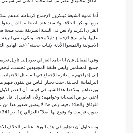
“اتفاق مجتهدي عصر من أمة محمد r على أمر شرعي” (ابن الهمام، ص399).
أما عموم الشيعة فينكرون الإجماع لارتباطه عندهم بمل
بويع أبو بكر بالخلافة ولا سند عند الصحابة -الذين دعو
القرآن الكريم ولا نص في السنة الشريفة يثبت صحة هذه 
عليها، ولترسيخ الإجماع دليلا وحجة، ولكي تبقى البيعة
الاصولية والتمسوا الأدلة لإثبات حجيته” (عبد الهادي الفضلي، 
وفي المقابل فإن أبا حامد الغزالي يعود إلى تأويل تعر
جميع المسلمين وليس طبقة المجتهدين فحسب، ليخص ال
إلى إخراجهم من دائرة الإجماع في المسائل الاجتهادية،
البرلمانية الحديثة، حيث يختار الناس من يثقون فيهم م
وبرضاهم، ونلاحظ هذا الشبه في قوله: “أن العصر الأول م
أعني خواص الصحابة وعوامهم؛ ولأن العامي إذا قال قولا
للوفاق والخلاف فيه. وعن هذا لا يتصور صدور هذا من ع
صورة فرضت ولا وقوع لها أصلا” (الغزالي ج1، ص341).
وسنحاول أن نتجاوز في هذه الورقة عناصر الخلاف الأخر