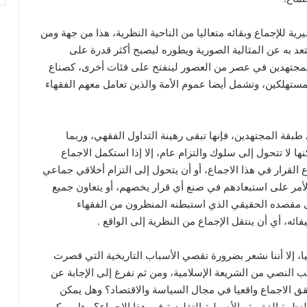
للإجماع وبقائه متعاليا من الناحية النظرية، هذا من جهة ومن
تعد به عن المثالية الصورية ويطوره ليصبح أكثر قدرة على
 المجتهدين في عصر من العصور لينفتح على فئات أخرى، كصناع
ستهلكين، وتشمل أيضا عموم الأمة والذين تعامل معهم الفقهاء
 طبقة المجتهدين، فإنها تبقى رهينة التداول الفقهي، وربما
 لا تتحول إلى سلوك والتزام عام، إلا إذا استكمل الاجماع
 القرار في هذا الاجماع، أو أن يتحول إلى التزام أخلاقي جماعي
أمر على استبعادهم في صنع أي قرار يخصهم، أو يتعاون جميع
ى مقصده الحقيقي الذي استبطنه المنظرون من الفقهاء
ئه، أي أن ينتقل الإجماع من النظرية إلى الواقع .
ا، إلا أننا نشعر بضرورة تقصي الأسباب التاريخية التي قصرت
نب النصي من الشريعة الإسلامية، ومن ثم نفرغ إلى الإجابة عن
تحقق الاجماع واقعيا في مجال السياسة والاقتصاد؟ وهل يمكن
نظرة الفقهية والأصولية التقليدية في هذا الإجماع؟ وهل يمكن