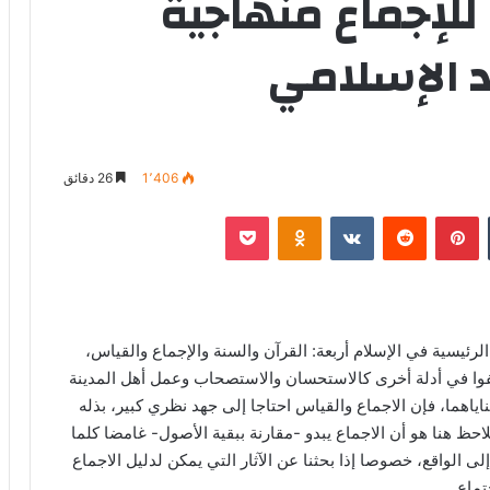
للإجماع منهاجية
د الإسلامي
1٬406
26 دقائق
‏Tumblr
بينتيريست
‏Reddit
‏VKontakte
Odnoklassniki
‫Pocket
رئيسية في الإسلام أربعة: القرآن والسنة والإجماع والقياس،
وا في أدلة أخرى كالاستحسان والاستصحاب وعمل أهل المدينة
اياهما، فإن الاجماع والقياس احتاجا إلى جهد نظري كبير، بذله
حظ هنا هو أن الاجماع يبدو -مقارنة ببقية الأصول- غامضا كلما
إلى الواقع، خصوصا إذا بحثنا عن الآثار التي يمكن لدليل الاجماع
تماع.