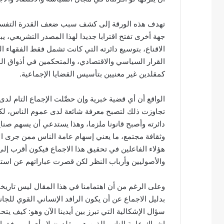
ت
ر
تهدف هذه الورقة إلى كشف سبب ضعف القدرة التفسيرية 
و
جهة أخرى تفتح اقترابا جديدا لهذا المصدر التشريعي، يب
ن
الاقناع، بتوسيع دائرته التي كانت تشمل فقط الفقهاء
ي
القرار السياسي والاقتصادي، والمتحكمين في أذواق الم
ا
كمقلدين غير معنيين بتأسيس القضايا الإجماعية.
الواقع أن أي قضية خبرية وإن حصَّلت الإجماع التام لدى
تجاوزت ذلك لتصبح معرفة شائعة لدى عموم الناس، لكنها
دائرته وأصبح قانونا ملزما، وهذا يستدعي أن يسهم صناع
وثقافة مجتمع، ما يعني إسهام عامة الناس ممن جرى ال
هؤلاء الفاعلين في تحقيق هذا الاجماع فيكون أقرب إل
والأصوليين وأرباب النظر لكن قصرت عباراتهم عن استيفا
وعلى الرغم من أن اهتمامنا في هذا المقال ليس تاريخي
بدليل الاجماع عن أن يكون الرافد الإنساني القوي للجا
سؤال الإشكالية التي تبرز بين أيدينا الآن وهو: كيف ي
إشراك عامة الناس الذين هم مقلدون لا رأي لهم وفق ال