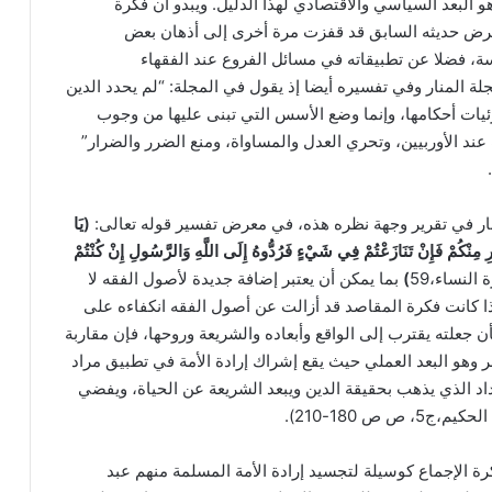
و البعد السياسي والاقتصادي لهذا الدليل. ويبدو أن فكرة
ي معرض حديثه السابق قد قفزت مرة أخرى إلى أذهان بعض
ة، فضلا عن تطبيقاته في مسائل الفروع عند الفقهاء
ة المنار وفي تفسيره أيضا إذ يقول في المجلة: “لم يحدد الدين
زئيات أحكامها، وإنما وضع الأسس التي تبنى عليها من وجوب
د الأوربيين، وتحري العدل والمساواة، ومنع الضرر والضرار”
ر في تقرير وجهة نظره هذه، في معرض تفسير قوله تعالى:
(
يَا
ْرِ مِنْكُمْ فَإِنْ تَنَازَعْتُمْ فِي شَيْءٍ فَرُدُّوهُ إِلَى اللَّهِ وَالرَّسُولِ إِنْ كُنْتُمْ
النساء،59
)
بما يمكن أن يعتبر إضافة جديدة لأصول الفقه لا
ا كانت فكرة المقاصد قد أزالت عن أصول الفقه انكفاءه على
أن جعلته يقترب إلى الواقع وأبعاده والشريعة وروحها، فإن مقاربة
وهو البعد العملي حيث يقع إشراك إرادة الأمة في تطبيق مراد
د الذي يذهب بحقيقة الدين ويبعد الشريعة عن الحياة، ويفضي
ص 180-210).
رة الإجماع كوسيلة لتجسيد إرادة الأمة المسلمة منهم عبد