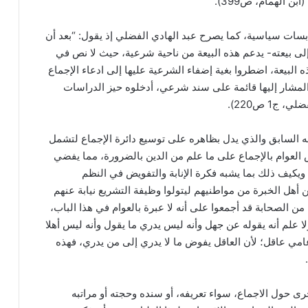
ابسات سياسية، كما يصرح عبد الهادي الفضلي إذ يقول: “بعد أن
ا إلى بيعته- يدعم هذه البيعة من ناحية شرعية، حيث لا نص في
البيعة، اضطروا بغية إضفاء الشرعية عليها إلى ادعاء الإجماع
 المشار إليها قائمة على سند شرعي، أدخلوه حيز الدراسات
ج1 ص220).
يفه السابق والذي يدل بظاهره على توسيع دائرة الإجماع لتشمل
عوام بالإجماع على ما علم من الدين بالضرورة، مما يفضي
 ويكيف ذلك بما يشبه فكرة الإنابة والتفويض في النظم
ن أهل الخبرة من مواطنيهم ليتولوا وظيفة التشريع نيابة عنهم
ن الصحابة قد أجمعوا على أنه لا عبرة بالعوام في هذا الباب،
 علم أنه يقوله عن جهل وأنه ليس يدري ما يقول وأنه ليس أهلا
امي عاقل؛ لأن العاقل يفوض ما لا يدري إلى من يدري، فهذه
ى حول الاجماع، سواء تعريفه، أو سنده وحجته أو مراتبه