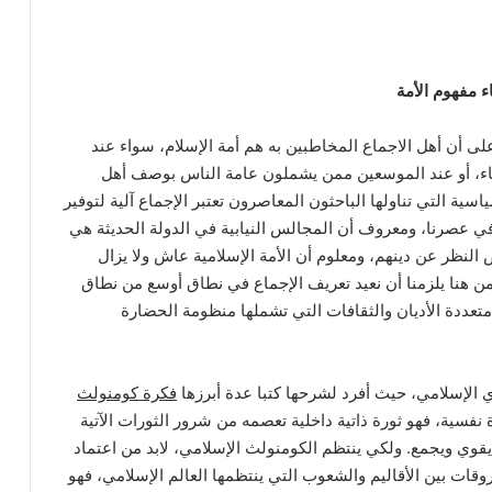
ء مفهوم الأمة
على أن أهل الاجماع المخاطبين به هم أمة الإسلام، سواء عند
اء، أو عند الموسعين ممن يشملون عامة الناس بوصف أهل
 بأن المقاربة السياسية التي تناولها الباحثون المعاصرون تعتبر الإجماع آلية لتوفير
 في عصرنا، ومعروف أن المجالس النيابية في الدولة الحديثة هي
النظر عن دينهم، ومعلوم أن الأمة الإسلامية عاش ولا يزال
ن هنا يلزمنا أن نعيد تعريف الإجماع في نطاق أوسع من نطاق
 متعددة الأديان والثقافات التي تشملها منظومة الحضارة
 الإسلامي، حيث أفرد لشرحها كتبا عدة أبرزها
فكرة كومنولث
 نفسية، فهو ثورة ذاتية داخلية تعصمه من شرور الثورات الآتية
يقوي ويجمع. ولكي ينتظم الكومنولث الإسلامي، لابد من اعتماد
قات بين الأقاليم والشعوب التي ينتظمها العالم الإسلامي، فهو