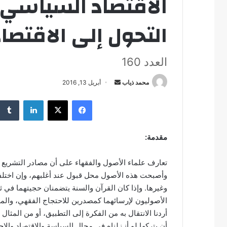
الاقتصاد السياسي 
التحول إلى الاقتصا
العدد 160
محمد ذياب
أ
أبريل 13, 2016
ر
فيسبوك
‫X
لينكدإن
س
ل
ب
مقدمة:
ر
ي
تعارف علماء الأصول والفقهاء على أن مصادر التشريع ال
د
وأصبحت هذه الأصول محل قبول عند أغلبهم، وإن اختلف
ا
وغيرها. وإذا كان القرآن والسنة يتضمنان حجيتهما في ثن
إ
الأصوليون لإرسائهما كمصدرين للاحتجاج الفقهي، والملا
ل
أردنا الانتقال به من الفكرة إلى التطبيق، أو من المثال 
ك
أن يتركها لو أنـزلناه في مجال السياسة والاقتصاد والاج