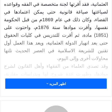
ر
العثمانية، فقد أقرتها لجنة متخصصة في الفقه وقواعده
ي
لصياغتها صياغة قانونية حتى يمكن اعتمادها في
د
ا
القضاء، وكان ذلك في عام 1869م من قبل الحكومة
إ
نفسها، وأقرت موادها سنة 1876م، واحتوت على
ل
(1851) مادة، ثم أقرت للتدريس في كليات الحقوق
ك
حتى بعد انهيار الدولة العثمانية، ويعد هذا العمل أول
ت
ر
تقنين للشريعة الاسلامية في العصر الحديث تلتها
و
محاولات أخرى وإلى اليوم،
ن
وقد تصدى العلماء من الفقهاء وأهل القانون لشرح
ي
ا
موادها، وظهرت عدة شروح لها وبدراسات مقارنة،
ولكن لم يظهر شرح يبين رأي الإمامية في هذه المواد –
اظهر المزيد
التي أعدت على شكل قانون للبلدان التابعة للدولة
العثمانية المترامية الأطراف- إلا من قبل العلامة الشيخ
محمد الحسين كاشف الغطاء -رحمه الله- وبطلب من