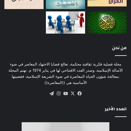
ليطلع عليه من لا معرفة له بالفقه الإمامي الذي يمتلك
عدة مميزات من أهمها ما يأتي:
1- غزارة المادة.
2- سعة الينبوع.
من نحن
3- كثرة الفروع.
مجلة فصلية فكرية ثقافية محكمة، تعالج قضايا الاجتهاد المعاصر في ضوء
الأصالة الإسلامية، وصدر العدد الافتتاحي لها في يناير 1974 م. تهتم المجلة
بمعالجة شؤون الحياة المعاصرة في ضوء الشريعة الإسلامية، فقضيتها
4- قوة المدارك.
الأساسية هي ((المعاصرة))
‫X
فيسبوك
‫YouTube
انستقرام
تيلقرام
5- رصانة المباني.
العدد الأخير
6- سمو المعاني.
7- مطابقة العقل والعرف على الأكثر.