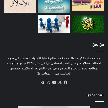
والاجتماعية والدولية المعاصرة؛ ليتم في خاتمة البحث
معرفة مدى قدرة منظومة مقاصد الشريعة فيما يخص
الأمة على صياغة نظام دستوري إسلامي يحقق التوازن
والتوافق بين ثنائية السلطة والحرية.
وهذا ما سيتم معالجته من خلال مبحثين:
من نحن
المبحث الأول: مقاصد الشريعة والأحكام السلطانية.
مجلة فصلية فكرية ثقافية محكمة، تعالج قضايا الاجتهاد المعاصر في ضوء
الأصالة الإسلامية، وصدر العدد الافتتاحي لها في يناير 1974 م. تهتم المجلة
بمعالجة شؤون الحياة المعاصرة في ضوء الشريعة الإسلامية، فقضيتها
المبحث الثاني: القواعد المقاصدية الخاصة بالحريات
الأساسية هي ((المعاصرة))
العامة.
‫X
فيسبوك
‫YouTube
انستقرام
تيلقرام
المبحث الأول
العدد الأخير
مقاصد الشريعة والأحكام السلطانية