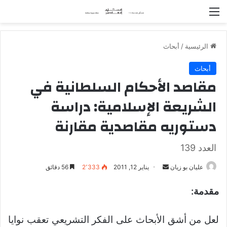
القائمة
الرئيسية
/
أبحاث
أبحاث
مقاصد الأحكام السلطانية في
الشريعة الإسلامية: دراسة
دستوريه مقاصدية مقارنة
العدد 139
عليان بو زيان
أ
يناير 12, 2011
2٬333
56 دقائق
ر
مقدمة:
س
ل
ب
لعل من أشق الأبحاث على الفكر التشريعي تعقب نوايا