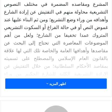
ر
المشرع ومقاصده المضمرة في مختلف النصوص
ي
التشريعية محاولة منهم في التفتيش عن إرادة الشارع
د
ا
وأهدافه من وراء وضع التشريع؛ ومن ثم البناء عليها عند
إ
غموض النص أو في حالة الفراغ أو السكوت التشريعي
ل
المتروك عمدا تخفيفا من الشارع؛ ولعل من أهم
ك
الموضوعات المعاصرة التي تحتاج إلى البحث عن
ت
ر
مقاصدها وأهدافها العامة والخاصة تلك التي لها علاقة
و
بالقانون العام الإسلامي والمصطلح على تسميته
ن
بمقاصد الأحكام السلطانية؛ من خلال التفتيش عن
ي
ا
الإرادة التشريعية الكلية للشارع الحكيم من وراء
الاجتماع السياسي للبشر في الإسلام.
اظهر المزيد
فمن بين الأولويات البحثية في الاجتهاد المقاصدي
البحث عن المقاصد العليا والمصالح العامة الناظمة
لنصوص الشريعة في أصولها وفصولها على مستوى