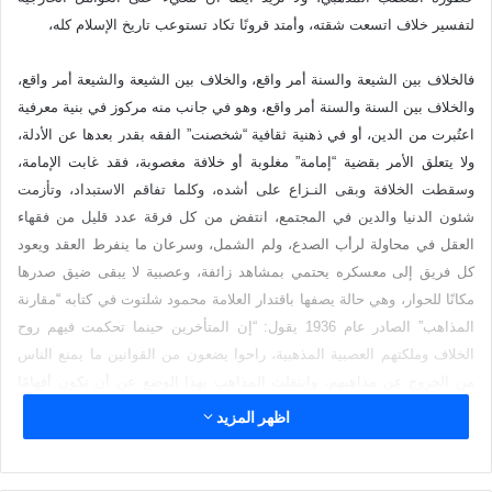
ب
لتفسير خلاف اتسعت شقته، وأمتد قرونًا تكاد تستوعب تاريخ الإسلام كله،
ر
ي
ف
الخلاف بين الشيعة والسنة أمر واقع، والخلاف بين الشيعة والشيعة أمر واقع،
د
والخلاف بين السنة والسنة أمر واقع، وهو في جانب منه مركوز في بنية معرفية
ا
اعتُبرت من الدين، أو في ذهنية ثقافية “شخصنت” الفقه بقدر بعدها عن الأدلة،
إ
ولا يتعلق الأمر بقضية “إمامة” مغلوبة أو خلافة مغصوبة، فقد غابت الإمامة،
ل
وسقطت الخلافة وبقى النـزاع على أشده، وكلما تفاقم الاستبداد، وتأزمت
ك
شئون الدنيا والدين في المجتمع، انتفض من كل فرقة عدد قليل من فقهاء
ت
العقل في محاولة لرأب الصدع، ولم الشمل، وسرعان ما ينفرط العقد ويعود
ر
كل فريق إلى معسكره يحتمي بمشاهد زائفة، وعصبية لا يبقى ضيق صدرها
و
مكانًا للحوار، وهي حالة يصفها باقتدار العلامة محمود شلتوت في كتابه “مقارنة
ن
المذاهب” الصادر عام 1936 يقول: “إن المتأخرين حينما تحكمت فيهم روح
ي
الخلاف وملكتهم العصبية المذهبية، راحوا يضعون من القوانين ما يمنع الناس
ا
من الخروج عن مذاهبهم، وانتقلت المذاهب بهذا الوضع عن أن تكون أفهامًا
يصح أن تناقش فترد أو تقبل، إلى التزامات دينية لا يجوز لمن نشأ فيها أن
اظهر المزيد
يخالفها، أو يعتنق غيرها، وحرّموا بذلك النظر في كتاب الله وسنة رسوله، أو
حرّموا العمل بثمرة النظر فيهما، ونشأ عن ذلك أن فترت الهمم، ووقف الفقه
الإسلامي، واشتغل علماء المذاهب بالانتصارات المذهبية، واختصار المطولات،