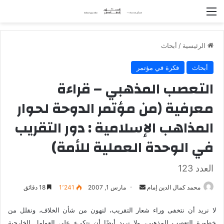
القائمة
الرئيسية
/
أبحاث
أبحاث
فكرة في مؤتمر
التعصب المذهبي – قراءة
معرفية (من مؤتمر الدوحة لحوار
المذاهب الإسلامية : دور التقريب
في الوحدة العملية للأمة)
العدد 123
محمد كمال الدين إمام
أ
مارس 1, 2007
1٬241
18 دقائق
ر
لا نريد أن نتخفى وراء شعار التقريب، لنهون من شأن الخلاف، ونقلل من
س
خطورة التعصب المذهبي، ولا نريد أيضًا أن نتكيء على العوامل الخارجية
ل