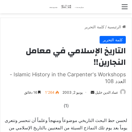
القائمة
الرئيسية
/
كلمة التحرير
كلمة التحرير
التاريخ الإسلامي في معامل
النجارين!!
Islamic History in the Carpenter's Workshops -
العدد 108
عماد الدين خليل
أ
يونيو 2, 2003
1٬264
16 دقائق
ر
(1)
س
ل
لحسن حظ البحث التاريخي موضوعاً ومنهجاً وعلماً أن تنحسر وتتعرى
ب
يوماً بعد يوم تلك النماذج السيئة من المعنيين بالتاريخ الإسلامي من
ر