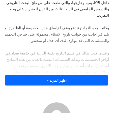
داخل الأكاديمية وخارجها، والتي طفت على س طح البحث التاريخي
ي
د
والتدريس الجامعي في الربع الثالث من القرن العشرين على وجه
ا
التقريب.
إ
ل
وكانت هذه النماذج تندفع بعنف الإلصاق هذه الخصيصة أو الظاهرة أو
ك
تلك في جانب من جوانب تاريخ الإسلام، محمولة على جناحي التعميم
ت
والمسلمات التي قد تتهاوى لدى أي جدل أو تمحيص.
ر
و
وعندما كنت طالبا في قسم التاريخ بكلية التربية في جامعة بغداد في
ن
أواخر الخمسينيات وبداية الستينيات التقيت بالعديد من هذه النماذج:
ي
أساتذة وأنصاف أساتذة ومعيدين جدا بالأحرى، صدمت وعدد من
ا
زملائي بهم، وهم يؤكدون المرة تلو المرة ما يعتقدونه هم صواباً
مطلقاً رغم أنه قد يتناقض منذ اللحظات الأولى مع حشود الوقائع
اظهر المزيد
والحقائق الكثيفة المزدحمة التي يصطخب بها بمجرى التاريخ.
وكان بعضهم يتقبل الجدل، وينحني أمام الحقائق على قلة حيلتنا
يومها كطلاب جدد على حقل التاريخ، ولكن أغلبهم كان ينفعل ويتشنج
ويثور، وقد يدفعه ما يعتبره كرامة التخصص أو الأستاذية إلى أن يلف