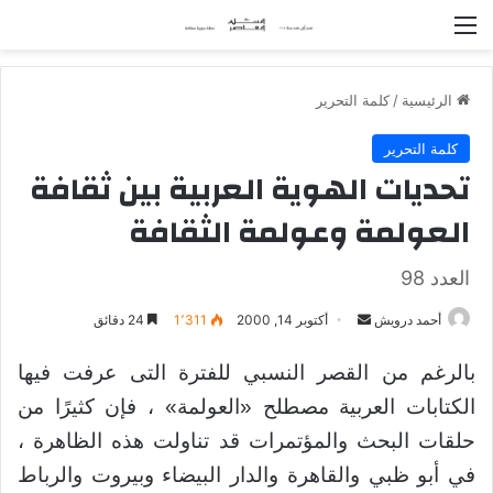
القائمة
الرئيسية
/
كلمة التحرير
كلمة التحرير
تحديات الهوية العربية بين ثقافة
العولمة وعولمة الثقافة
العدد 98
أحمد درويش
أ
أكتوبر 14, 2000
1٬311
24 دقائق
ر
بالرغم من القصر النسبي للفترة التى عرفت فيها
س
ل
الكتابات العربية مصطلح «العولمة» ، فإن كثيرًا من
ب
حلقات البحث والمؤتمرات قد تناولت هذه الظاهرة ،
ر
في أبو ظبي والقاهرة والدار البيضاء وبيروت والرباط
ي