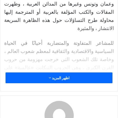
د
وعمان وتونس وغيرها من المدائن العربية ، وظهرت
ا
المقالات والكتب المؤلفة بالعربية أو المترجمة إليها
إ
محاولة طرح التساؤلات حول هذه الظاهرة السريعة
ل
الانتشار ، والمثيرة
ك
ت
ر
للمشاعر المتفاوتة والمتضاربة أحيانًا في الحياة
و
السياسية والاقتصادية والثقافية لمعظم شعوب العالم ،
ن
وخاصة تلك الشعوب التى خرجت مهزومة من حروب
ي
ا
القرن الكبرى ، وهي الحروب التىكانت «عالمية» على
نحو تام أو جزئي ، أو تلك التى وقعت بين سنابك
اظهر المزيد
الغالبين والمغلوبين فتحملت غبار المعارك ودخلت في
مناطق «فراغ النفوذ» حسب تصور القوى الكبرى ،
وهو التصور الذي تطورت حلقاته منذ عصر الثورة
الصناعية الأوروبية حتى عصر الهيمنة المطلقة الأمريكية
.