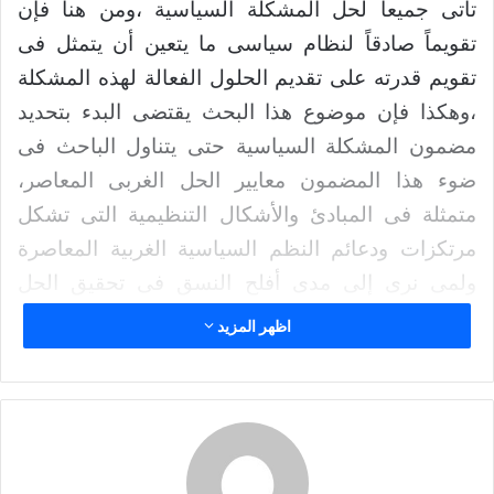
تأتى جميعاً لحل المشكلة السياسية ،ومن هنا فإن
د
ا
تقويماً صادقاً لنظام سياسى ما يتعين أن يتمثل فى
إ
تقويم قدرته على تقديم الحلول الفعالة لهذه المشكلة
ل
،وهكذا فإن موضوع هذا البحث يقتضى البدء بتحديد
ك
مضمون المشكلة السياسية حتى يتناول الباحث فى
ت
ر
ضوء هذا المضمون معايير الحل الغربى المعاصر،
و
متمثلة فى المبادئ والأشكال التنظيمية التى تشكل
ن
مرتكزات ودعائم النظم السياسية الغربية المعاصرة
ي
ا
ولمى نرى إلى مدى أفلح النسق فى تحقيق الحل
الأمثل للمشكلة السياسية .
اظهر المزيد
وحتى إذا ما انتهى الباحث من ذلك انتقل إلى دراسة
النموذج الإسلامى فى حلة للمشكلة السياسية من خلال
القواعد العامة والقيم الحاكمة التى يمكن استقراؤها
من الأصول (قرآناً وسنة ) والصيغ التنظيمية التى