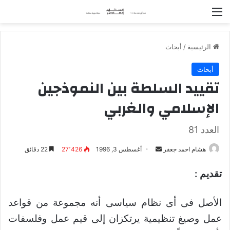
القائمة
الرئيسية
/
أبحاث
أبحاث
تقييد السلطة بين النموذجين
الإسلامي والغربي
العدد 81
هشام احمد جعفر
أ
أغسطس 3, 1996
27٬426
22 دقائق
ر
تقديم :
س
ل
ب
الأصل فى أى نظام سياسى أنه مجموعة من قواعد
ر
عمل وصيغ تنظيمية يرتكزان إلى قيم عمل وفلسفات
ي