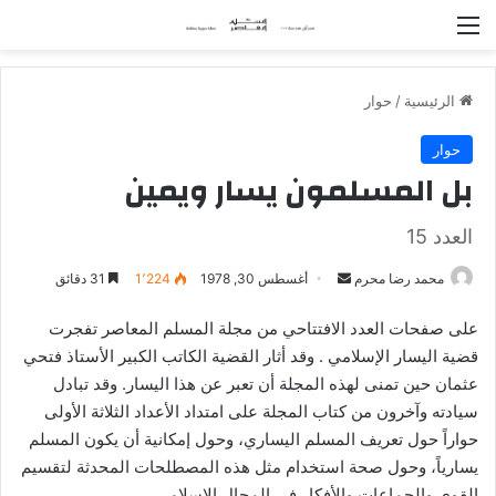
القائمة
الرئيسية
/
حوار
حوار
بل المسلمون يسار ويمين
العدد 15
محمد رضا محرم
أ
أغسطس 30, 1978
1٬224
31 دقائق
ر
على صفحات العدد الافتتاحي من مجلة المسلم المعاصر تفجرت
س
قضية اليسار الإسلامي . وقد أثار القضية الكاتب الكبير الأستاذ فتحي
ل
عثمان حين تمنى لهذه المجلة أن تعبر عن هذا اليسار. وقد تبادل
ب
سيادته وآخرون من كتاب المجلة على امتداد الأعداد الثلاثة الأولى
ر
حواراً حول تعريف المسلم اليساري، وحول إمكانية أن يكون المسلم
ي
د
يسارياً، وحول صحة استخدام مثل هذه المصطلحات المحدثة لتقسيم
ا
القوى والجماعات والأفكار في المجال الإسلامي.