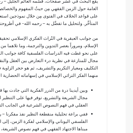
يقع البحث في عشر صفحات، قسًّمه العالم الجليل – رحمه
ت
العامة حول الزمن الفقهي مِن حيثُ المفهوم والخصائص، ثُ
ر
على قواعد الخلاف في الفتوى مِن خلال نموذجين استعان به
و
المتأخِّر. ولتحليل ما تفضَّل به – رحمه الله- في أطروحت
ن
ي
من جوانب العبقرية في التُراث الفكري الإسلامي تحقيقه
ا
الإسلام، ومروراً بعصر التدوين والترجمة، وما تلاهما من 
على نحو غطت فيه الدراسات الفلسفية كافة جوانب الفك
مجال للمنازعة في نظرية درء التعارض بين العقل والنق
التكليف ومعيار التكريم والتشريف، ثم هو حجر الزاوية
منهما الفكر التراثي الإسلامي في إسهاماته الحضارية ا
وبين أيدينا درة من الدرر الفكرية التي جادت بها
مجال الشريعة والتشريع، توفر فيها على التنظير ا
العقلي في فهم النصوص الشرعية في الجانب التش
ففي براعة تحليلية منقطعة النظير نفذ مفكرنا – ر
الفلسفي اليوناني والإسلامي لفكرة الزمن، إلى ال
مبناها الاجتهاد الفقهي في فهم نصوص الشريعة، ث