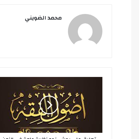
محمد الضويني
ت
ع
ل
ي
ق
ع
ل
ى
ب
ح