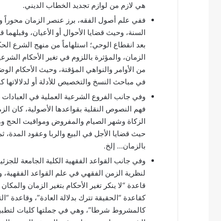
هي لازم من لوازم تجديد الخطاب الديني.
ففي علم أصول الفقه، برز عنصر الزمان محوراً و
السنة، وحيث قضايا الأحوال أو الأعيان، وقبلهما ق
بعد انقطاع الوحي؛ استلهاماً من منهج الشرع الحكي
الزمان، والمؤثرة باللزوم في تغير الأحكام الشرع
من الأوامر والنواهي المؤقتة، وحيث الأحكام الوض
في مباحث النسخ والتخصيص للأدلة أو لدلالاتها كان
وفي جانب الفروع الشرعية العملية في العبادات و
فهم النصوص النقلية بقواعدها الأصولية، كان الز
الزكاة وشهر الصيام والمفروض ومواقيت الحج ومط
حيث قضايا الأجل في البيع والربا وعقود المدة، ث
بالزمان… إلخ.
وفي جانب القواعد الفقهية الكلية الجامعة للجزئي
لنظرية الزمن الفقهي في علم القواعد الفقهية، 
قاعدة “لا ينكر تغير الأحكام بتغير الزمان والمكا
كقاعدة “الحقيقة تترك بدلالة العادة”، وقاعدة “ا
كالمشروط شرطا”، وهي في جملتها كليات لتطبيقات