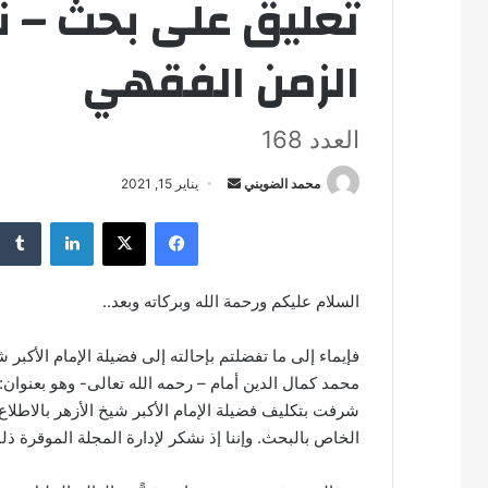
تعليق على بحث – ن
الزمن الفقهي
العدد 168
محمد الضويني
أ
يناير 15, 2021
ر
فيسبوك
‫X
لينكدإن
س
ل
ب
السلام عليكم ورحمة الله وبركاته وبعد..
ر
ي
فإيماء إلى ما تفضلتم بإحالته إلى فضيلة الإمام الأكبر 
د
محمد كمال الدين أمام – رحمه الله تعالى- وهو بعنوان:
ا
شرفت بتكليف فضيلة الإمام الأكبر شيخ الأزهر بالاطل
إ
الخاص بالبحث. وإننا إذ نشكر لإدارة المجلة الموقرة ذلك 
ل
ك