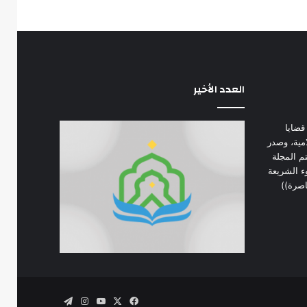
العدد الأخير
قضايا
امية، وصدر
 في يناير 1974 م. تهتم المجلة
ء الشريعة
اصرة))
‫X
فيسبوك
‫YouTube
انستقرام
تيلقرام