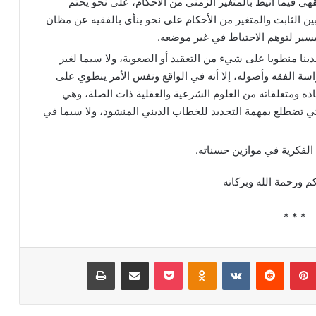
ي فيما أنيط بالمتغير الزمني من الأحكام، على نحو يحتم
ن الثابت والمتغير من الأحكام على نحو ينأى بالفقيه عن مظان
يسير لتوهم الاحتياط في غير موضعه.
دينا منطويا على شيء من التعقيد أو الصعوبة، ولا سيما لغير
 الفقه وأصوله، إلا أنه في الواقع ونفس الأمر ينطوي على
 ومتعلقاته من العلوم الشرعية والعقلية ذات الصلة، وهي
التي تضطلع بمهمة التجديد للخطاب الديني المنشود، ولا سيما في
 الفكرية في موازين حسناته.
م ورحمة الله وبركاته
* * *
بينتيريست
‏Reddit
‏VKontakte
Odnoklassniki
‫Pocket
مشاركة عبر البريد
طباعة