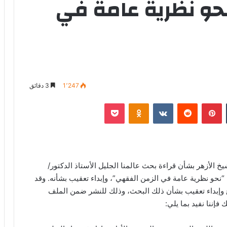
حو نظرية عامة في
1٬247
3 دقائق
‏Tumblr
بينتيريست
‏Reddit
‏VKontakte
Odnoklassniki
‫Pocket
شيخ الأزهر بشأن قراءة بحث عالمنا الجليل الأستاذ الدكتور/
 “نحو نظرية عامة في الزمن الفقهي”، وإبداء تعقيب بشأنه. وقد
اع وإبداء تعقيب بشأن ذلك البحث، وذلك للنشر ضمن الملف
فإننا نفيد بما يلي: