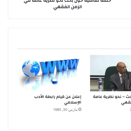
حلقة نقاشية حول بحث نحو نظرية عامة في
الزمن الفقهي
ح
و
ل
ب
ح
ث
ن
ح
و
ن
ظ
ر
ي
ة
ع
ث – نحو نظرية عامة
إعلان عن قيام رابطة الأدب
ا
فقهي
الإسلامي
م
مارس 30, 1985
ة
ف
ي
ا