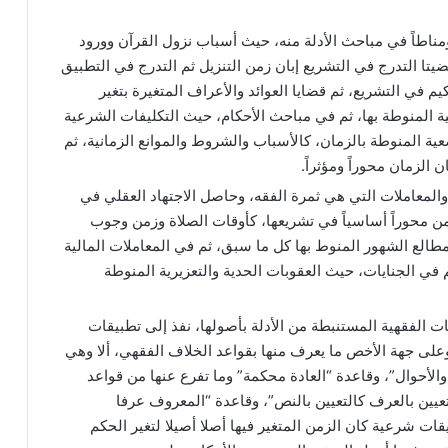
مناطاً في مباحث الأدلة منه، حيث أسباب نزول القرآن وورود
ضيتا التدرج في التشريع إبان زمن التنزيل ثم التدرج في التطبيق
م في التشريع، ثم قضايا العوائد والأعراف المتغيرة بتغير
ية المنوطة بها، ثم في مباحث الأحكام، حيث التكليفات الشرعية
عية المنوطة بالزمان، كالأسباب والشروط والموانع الزمانية، ثم
 الزمان محوراً ومؤثراً.
المعاملات التي هي ثمرة الفقه، وحاصل الاجتهاد العقلي في
من محوراً أساسياً في تشريعها، كأوقات الصلاة وزمن وجوب
الع الشهور المنوط بها كل ما سبق، ثم في المعاملات المالية
م في الجنايات، حيث العقوبات الحدية والتعزيرية المنوطة
ات الفقهية المستنبطة من الأدلة بأصولها، نفذ إلى تطبيقات
وعلى جهة الأخص ما يعرف منها بقواعد الخلاف الفقهي، ألا وهي
ن والأحوال”، وقاعدة “العادة محكمة” وما تفرع عنها من قواعد
لتعيين بالعرف كالتعيين بالنص”، وقاعدة “المعروف عرفا
 شرعية كان الزمن المتغير فيها أصلا أصيلا لتغير الحكم