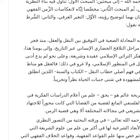
 الله – إلى مبحثين: المبحث الأول: تناول فيه بناء النظرية
م المبحث الثًّاني: مخصِّصا إيَّاه لانعكاسات الزَّمن الفقهي
ما لتوضيح رؤيته، الأوَّل: التغير العرفي، والثاني: الشَّرط
ه نقول:
 المعادلة الصعبة في التوفيق بين النقل والعقل، منذ فجر
مراحل التلاقح الحضاري الإنساني عبر التاريخ، وإلى يومنا هذا،
ر التراثي الإسلامي عقيدة وشريعة، وعلى نحو لم يدع أدنى
ل في المنظور الإسلامي، ولا غرو في ذلك؛ فالعقل هو مناط
 في فهم أصلي خطاب النقل – الكتاب والسنة- اللذين انطلق
لمشهودة في شتى جنبات الحياة نظراً وتجريباً.
 قريحة عالم هو – بحق – علم من أعلام الدراسات الفكرية في
لفلسفي الماتع لقضية من القضايا التي كانت محوراً للاجتهاد
ريعي في مجالاته المختلفة ألا وهي قضية الزمن.
حمه الله تعالى – في ورقته البحثية من التصور النظري
أبعاد الشرعية لها في أكثر من علم من علوم الشريعة التي
م خص منها علم القواعد الفقهية، وقواعد الخلاف الفقهي التي