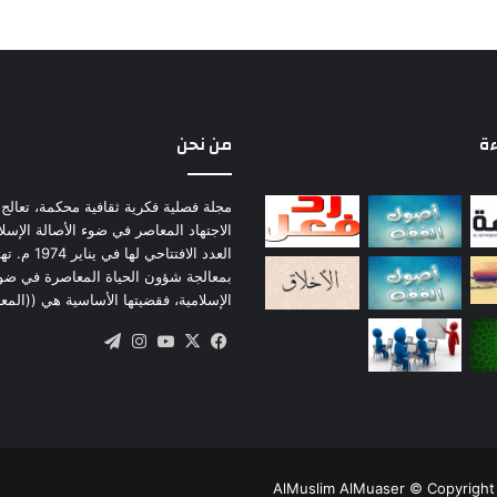
ل
ز
م
ن
ا
ل
ءة
من نحن
ف
ق
ه
مجلة فصلية فكرية ثقافية محكمة، تعالج 
ي
الاجتهاد المعاصر في ضوء الأصالة الإسل
العدد الافتتاحي لها
بمعالجة شؤون الحياة المعاصرة في ضو
الإسلامية، فقضيتها الأساسية هي ((المع
‫X
فيسبوك
‫YouTube
انستقرام
تيلقرام
AlMuslim AlMuaser © Copyright 