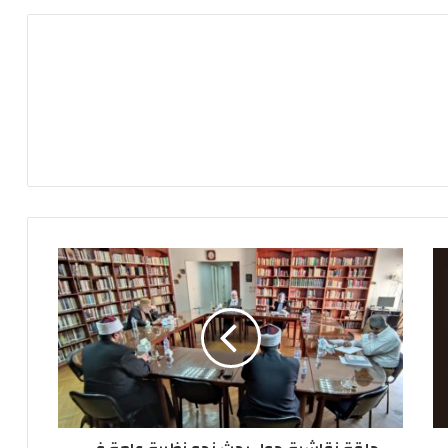
ح
ل
ق
ة
ن
ق
ا
ش
ي
ة