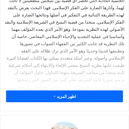
الحتمية الكاذبة التي تحصر أي قضية بين نتيجتين منطقيتين لا ثالث
ر
لهما، وآثارها الضارة على الفكر الإسلامي. فهذا البحث يعرض بالنقد
ي
د
لهذه الطريقة الثنائية في التفكير في أصلها ونتائجها الضارة على
ا
الفكر الإسلامي، متخذا من قضية النسخ في الشريعة الإسلامية والنقد
إ
الأصولي لهذه النظرية نموذجا. وهو الأمر الذي يعده المؤلف مهما
ل
وأساسيا في عملية التجديد والإحياء الإسلامي المعاصر، خاصة أن
ك
تلك النظرية قد جانب الكثير من الفقهاء الصواب في تصورها
ت
وتطبيقها قديما وحديثا وهو الأمر الذي ترك ظلاله على الفقه
ر
الإسلامي وأصوله. وعبر أمثلة متعددة يمتلئ بها الكتاب لقضايا كثيرة
و
طبقت عليها نظرية النسخ بمعنى الإلغاء والانتهاء إلى أحكام شرعية
ن
ثابتة متخذا من مقاصد الشريعة منهجا للتناول، حاول المؤلف أن
ي
يرسم صورة عامة للشريعة تغاير كثيرا من الصور التي رسختها
ا
المداخل التقليدية لنظرية النسخ عبر عصور طويلة في تاريخنا
الإسلامي.
اظهر المزيد
الفصل الأول
وهو بعنوان مقاصد الشريعة: خصصه المؤلف للمفاهيم
المقاصدية التي بنى عليها دراسته، وهو يؤكد أن مفهوم المقاصد
الشرعية التي هي المعاني التي قصد الشارع إلي تحقيقها من وراء