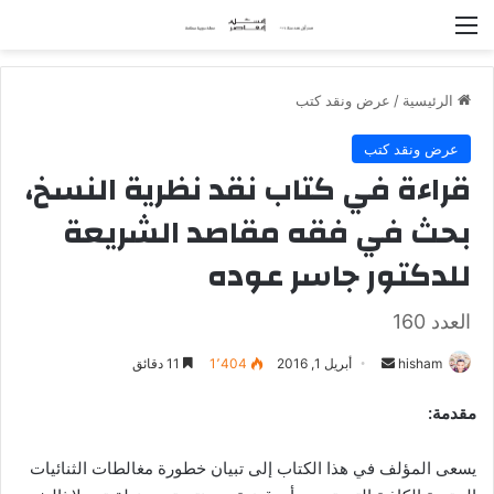
القائمة
الرئيسية
/
عرض ونقد كتب
عرض ونقد كتب
قراءة في كتاب نقد نظرية النسخ،
بحث في فقه مقاصد الشريعة
للدكتور جاسر عوده
العدد 160
hisham
أ
أبريل 1, 2016
1٬404
11 دقائق
ر
مقدمة:
س
ل
يسعى المؤلف في هذا الكتاب إلى تبيان خطورة مغالطات الثنائيات
ب