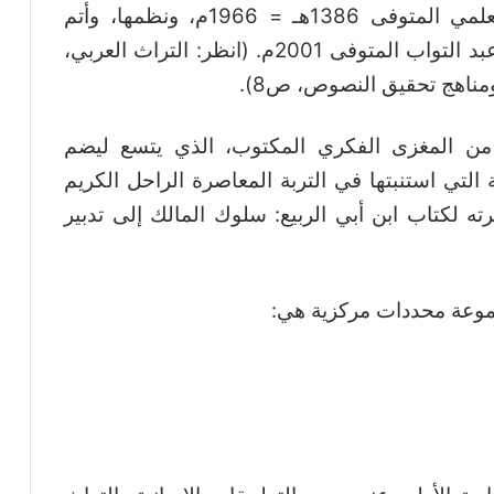
قريبًا منه الراحل الكريم عبد الرحمن المعلمي المتوفى 1386هـ = 1966م، ونظمها، وأتم
مساراتها التطبيقية الراحل الكريم رمضان عبد التواب المتوفى 2001م. (انظر: التراث العربي،
 من المغزى الفكري المكتوب، الذي يتسع ليضم
التي استنبتها في التربة المعاصرة الراحل الكريم
1م في مقدمة نشرته لكتاب ابن أبي الربيع: سلوك المالك إلى تدبير
جموعة محددات مركزية هي: