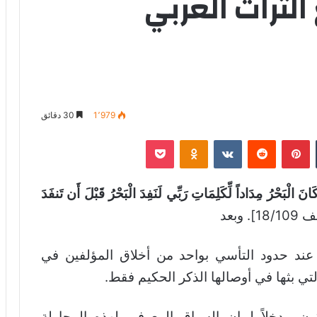
التراث العربي
1٬979
30 دقائق
‏Tumblr
بينتيريست
‏Reddit
‏VKontakte
Odnoklassniki
‫Pocket
َانَ الْبَحْرُ مِدَاداً لِّكَلِمَاتِ رَبِّي لَنَفِدَ الْبَحْرُ قَبْلَ أَن تَنفَدَ
 وبعد
 عند حدود التأسي بواحد من أخلاق المؤلفين في
التي بثها في أوصالها الذكر الحكيم فقط.
ن مدخلاً لبيان السياق المعرفي لهذه المحاولة