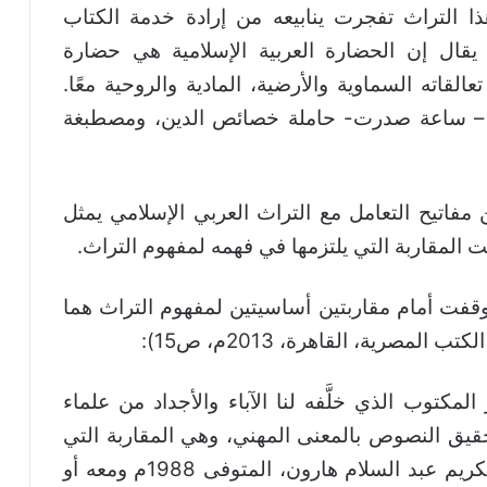
ا التراث تفجرت ينابيعه من إرادة خدمة الكتاب
يقال إن الحضارة العربية الإسلامية هي حضارة
قاته السماوية والأرضية، المادية والروحية معًا.
 – ساعة صدرت- حاملة خصائص الدين، ومصطبغة
فاتيح التعامل مع التراث العربي الإسلامي يمثل
نت المقاربة التي يلتزمها في فهمه لمفهوم التراث.
فت أمام مقاربتين أساسيتين لمفهوم التراث هما
صرية، القاهرة، 2013م، ص15):
لمكتوب الذي خلَّفه لنا الآباء والأجداد من علماء
حقيق النصوص بالمعنى المهني، وهي المقاربة التي
افتتح التبشير بها، وخدمها تأصيليًّا الراحل الكريم عبد السلام هارون، المتوفى 1988م ومعه أو