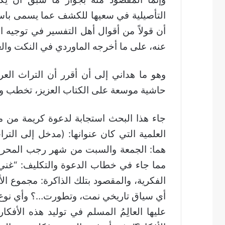
ت
ر
التأصيلية في سعيها للكشف عما يسمى باسم 
و
أن قولاً من أقوال أهل التفسير في توجيه ال
ن
عنه، على ما أخرجه الماوردي في النكت والعيون (2/
ي
ا
وهو ما هداني إلى أن أقرر أن التراث العر
حاشية موسعة على الكتاب العزيز، تخطب ود
جاء هذا البحث استجابة لدعوة كريمة من مر
العلمية التي كان عنوانها: (مدخل إلى التر
مما جاء في خطاب الدعوة والتكليف: “غني ع
الفكرية، والمقصود بتلك الذاكرة: مجموع ا
أي سياق تاريخي نمت، وتطورت…؟ وأي نوع من
عليها العالِمُ المسلم في توليد هذه الأفك