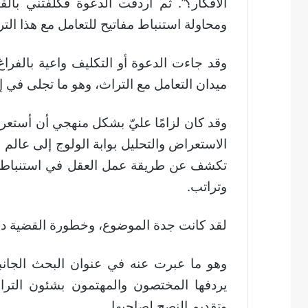
الأفكار؟”. ثم أردفت الدعوة فكلفتني بال
ومحاولة استنباط مفاتيح للتعامل مع هذا التر
وقد جاءت الدعوة أو التكليف واعية بالفرا
ميدان التعامل مع التراث، وهو ما تجلى في إ
وقد كان لزامًا عليّ بشكل منهجي أن أستعر
الاستعراض والتحليل بوابة الولوج إلى عالم 
تكشف عن طريقة عمل العقل في استنباطها،
وتراتب.
لقد كانت جدة الموضوع، وخطورة القضية داع
وهو ما عبرت عنه في عنوان البحث الجانبي 
يردفها المختصون والمهتمون بشئون الترا
وتقديم النصح لصاحبها.