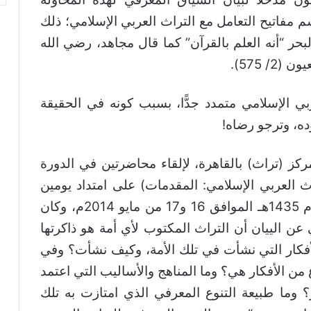
مفاتيح التعامل مع التراث العربي الإسلامي؛ ذلك
بحر “أنه العلم بالقرآن” كما قال مجاهد، رضي الله
 575).
بي الإسلامي متمدد جدًّا، بسبب كونه في الحقيقة
ه، وترجو رضاه!
كز (تراث) بالقاهرة، لإلقاء محاضرتين في الدورة
اث العربي الإسلامي: المقدمات) على امتداد يومين
هما: الجمعة والسبت من شهر رجب المحرم 1435هـ الموافق 16 و17 من مايو 2014م، وكان
ن الييان أن التراث المكتوب لأي أمة هو ذاكرتها
لأفكار التي نشأت في تلك الأمة، وكيف نشأت؟ وفي
 الأفكار هي؟ وما المناهج والأساليب التي اعتمد
ار؟ وما طبيعة التنوع المعرفي الذي امتازت به تلك