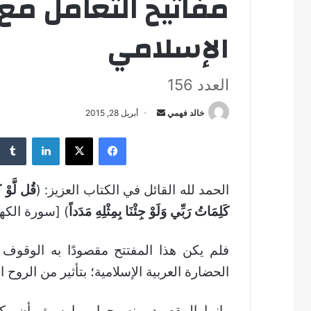
مفاتيح التعامل مع 
الإسلامي
العدد 156
خالد فهمي
أ
أبريل 28, 2015
ر
فيسبوك
‫X
لينكدإن
س
ل
ب
الحمد لله القائل في الكتاب العزيز: (
قُل لَّوْ ك
ر
كَلِمَاتُ رَبِّي وَلَوْ جِئْنَا بِمِثْلِهِ مَدَداً
) [سورة الكهف 18/109].
ي
د
ا
فلم يكن هذا المفتتح مقصودًا به الوقوف
إ
الحضارة العربية الإسلامية؛ بتأثير من الروح 
ل
ك
وإنما المقصود منه بجوار ما سبق أن يكو