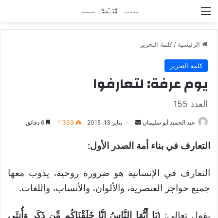
القائمة
الرئيسية
/
كلمة التحرير
كلمة التحرير
يوم عرفة: لتعارفوا
العدد 155
عبد الحميد أبو سليمان
أ
يناير 13, 2015
1٬333
6 دقائق
ر
التعارف في بناء أمة الصدر الأول:
س
ل
ب
التعارف في الإنسانية هو ضرورة روحية، يذوب معها
ر
جميع حواجز العنصرية، والألوان، والأنساب، واللغات.
ي
د
يقول تعالى:
(يَا أَيُّهَا النَّاسُ إِنَّا خَلَقْنَاكُم مِّن ذَكَرٍ وَأُنثَى
ا