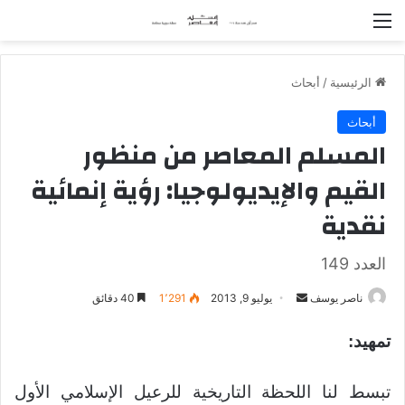
القائمة
الرئيسية
/
أبحاث
أبحاث
المسلم المعاصر من منظور
القيم والإيديولوجيا: رؤية إنمائية
نقدية
العدد 149
ناصر يوسف
أ
يوليو 9, 2013
1٬291
40 دقائق
ر
تمهيد
:
س
ل
ب
تبسط لنا اللحظة التاريخية للرعيل الإسلامي الأول