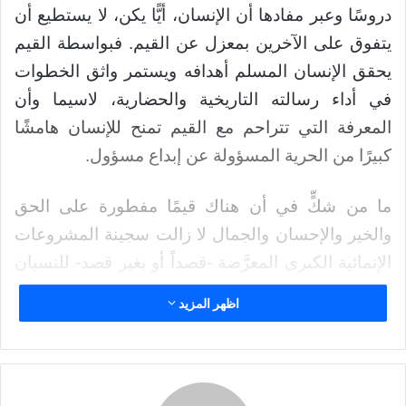
ر
دروسًا وعبر مفادها أن الإنسان، أيًّا يكن، لا يستطيع أن
ي
يتفوق على الآخرين بمعزل عن القيم. فبواسطة القيم
د
ا
يحقق الإنسان المسلم أهدافه ويستمر واثق الخطوات
إ
في أداء رسالته التاريخية والحضارية، لاسيما وأن
ل
المعرفة التي تتراحم مع القيم تمنح للإنسان هامشًا
ك
كبيرًا من الحرية المسؤولة عن إبداع مسؤول.
ت
ر
و
ما من شكٍّ في أن هناك قيمًا مفطورة على الحق
ن
والخير والإحسان والجمال لا زالت سجينة المشروعات
ي
الإنمائية الكبرى المعرَّضة -قصداً أو بغير قصد- للنسيان
ا
التاريخي والتهميش الحضاري، وتحتاج إلى من ينكش
اظهر المزيد
ماضيها ويجعلها معاصرة للواقع الحالي بنيِّة استثمارها
في تحصيل الأداء العالي. لاسيما وأن وراء كل مشروع
عظيم تقف القيم التي دفعت بالإنسان المسلم إلى
المشاركة الفاعلة في التغيير الحضاري؛ هذا الإنسان