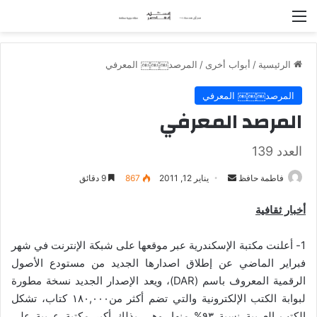
القائمة
الرئيسية
/
أبواب أخرى
/
المرصد￼￼￼ المعرفي
المرصد￼￼￼ المعرفي
المرصد المعرفي
العدد 139
فاطمة حافظ
أ
يناير 12, 2011
867
9 دقائق
ر
أخبار ثقافية
س
ل
1- أعلنت مكتبة الإسكندرية عبر موقعها على شبكة الإنترنت في شهر
ب
فبراير الماضي عن إطلاق اصدارها الجديد من مستودع الأصول
ر
الرقمية المعروف باسم (DAR)، ويعد الإصدار الجديد نسخة مطورة
ي
د
لبوابة الكتب الإلكترونية والتي تضم أكثر من١٨٠,٠٠٠ كتاب، تشكل
ا
الكتب العربية نسبة ٩٣% منها، وهي بذلك أكبر مكتبة عربية على