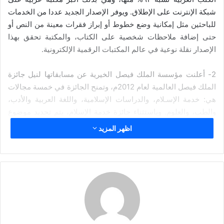
إ
شبكة الإنترنت على الإطلاق. ويوفر الإصدار الجديد عددا من الخدمات
ل
للباحثين مثل إمكانية وضع خطوط أو إبراز فقرات معينة من النص أو
ك
حتى إضافة ملاحظات شخصية على الكتاب، والمكتبة تحقق بهذا
ت
الإصدار نقلة نوعية في عالم المكتبات الرقمية الإلكترونية.
ر
و
2- أعلنت مؤسسة الملك فيصل الخيرية عن مسابقاتها لنيل جائزة
ن
الملك فيصل العالمية لعام 2012م، وتمنح الجائزة في خمسة مجالات
ي
هي: خدمة الإسـلام، والدراسات الإسلامية، واللغة العربية والأدب،
ا
والطب، والعلوم. وباستثناء جائزة خدمة الإسلام، يتم تحديد موضوع
كل جائزة سنوياً، وهذا العام اختير موضوع “حقوق الإنسان في
اظهر المزيد
الإسلام ” ليكون موضوعا لفرع الدراسات الإسلامية، وموضوع “جهود
الأفراد أو المؤسسات في مجال المعالجة الحاسوبية للغة العربية”
لفرع اللغة العربية والأدب، وموضوع “العلاج التدخلي للجنين” لفرع
الطب، وموضوع “علم الحياة (البيولوجيا)” لفرع العلوم، ويمكن
متابعة شروط المسابقة على الموقع الإلكتروني للجائزة.
3- أعلنت مؤسسة الوراق الثقافية الأردنية عن مسابقتها الثقافية