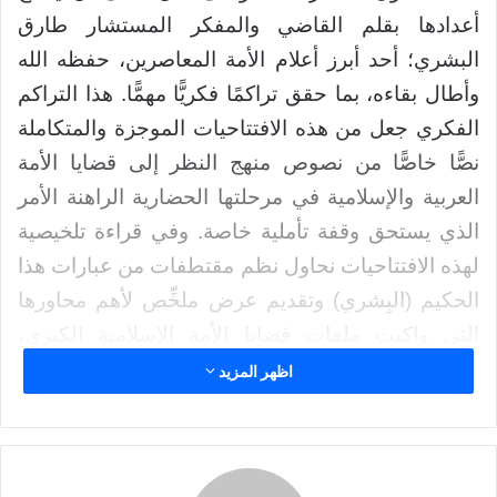
ر
ا
أعدادها بقلم
لقاضي والمفكر المستشار طارق
ي
د
البشري؛ أحد أبرز أعلام الأمة المعاصرين، حفظه الله
ا
وأطال بقاءه، بما حقق تراكمًا فكريًّا مهمًّا. هذا التراكم
إ
الفكري جعل من هذه الافتتاحيات الموجزة والمتكاملة
ل
نصًّا خاصًّا من نصوص منهج النظر إلى قضايا الأمة
ك
ت
العربية والإسلامية في مرحلتها الحضارية الراهنة الأمر
ر
الذي يستحق وقفة تأملية خاصة. وفي قراءة تلخيصية
و
لهذه الافتتاحيات نحاول نظم مقتطفات من عبارات هذا
ن
ي
الحكيم (البِشري) وتقديم عرض ملخِّص لأهم محاورها
ا
التي واكبت ملفات قضايا الأمة الإسلامية الكبرى،
وتابعت أهم أحداث تفاعلاتها مع العالم وفي العالم من
اظهر المزيد
حولها؛ وذلك عبر أكثر من عقد من الزمان.
وتعد حولية (أمتي في العالم) هذه منظارًا راصدًا لأهم