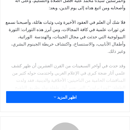
والمرسلين سيدنا محمد عليه أفضل الصلاة والتسليم، وعلى آله
ر
وأصحابه ومن اتبع هداه إلى يوم الدين، وبعد:
ي
د
ا
فلا شك أن العلم في العقود الأخيرة وثب وثبات هائلة، وأصبحنا نسمع
إ
عن ثورات علمية في كافة المجالات، ومن أبرز هذه الثورات: الثورة
ل
البيولوجية التي حدثت في مجال الجينات، والهندسة الوراثية،
ك
وأطفال الأنابيب، والاستنساخ، واكتشاف خريطة الجينوم البشري،
ت
وغير ذلك.
ر
و
وقد حدث في أواخر السبعينات من القرن العشرين أن ظهر كشف
ن
علمي أثار ضجة كبرى في الإعلام الغربي واحتدمت حوله كثير من
ي
المناقشات الحامية من الناحيتين: الأخلاقية والدينية، فقد ولدت
ا
الطفلة: “لويزا براون”، التي تعتبر أول طفلة تولد بطريق التلقيح
الصناعي، وخصصت لها في كثير من الصحف والمجلات العالمية
اظهر المزيد
أعداد خاصة، وأصبح هذا الحدث موضوع الساعة وقتئذ.
ومن وقت حدوث هذا إلى الآن والطب في ثورة مستمرة لا تكاد تمر
فترة وجيزة إلا وتحمل لنا الوسائل الإعلامية بعض الاكتشافات الطبية