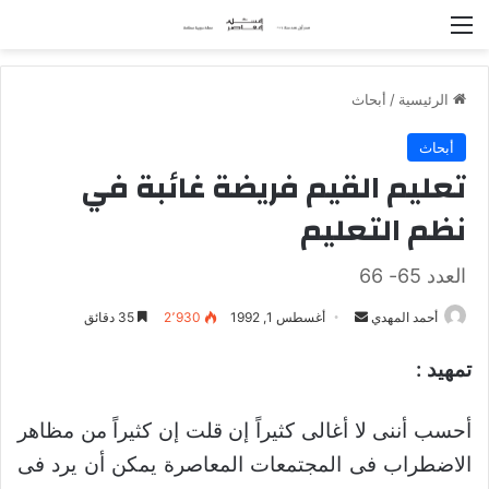
القائمة
الرئيسية
/
أبحاث
أبحاث
تعليم القيم فريضة غائبة في
نظم التعليم
العدد 65- 66
أحمد المهدي
أ
أغسطس 1, 1992
2٬930
35 دقائق
ر
تمهيد :
س
ل
ب
أحسب أننى لا أغالى كثيراً إن قلت إن كثيراً من مظاهر
ر
الاضطراب فى المجتمعات المعاصرة يمكن أن يرد فى
ي