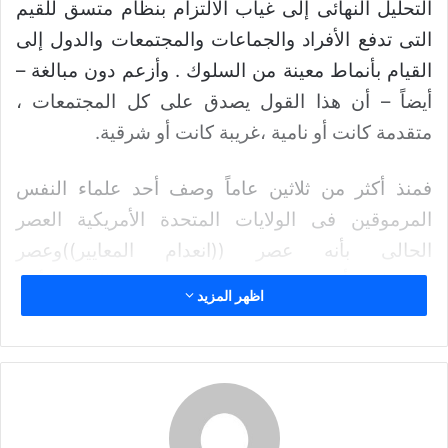
التحليل النهائى إلى غياب الالتزام بنظام متسق للقيم
د
ا
التى تدفع الأفراد والجماعات والمجتمعات والدول إلى
إ
القيام بأنماط معينة من السلوك . وأزعم دون مبالغة –
ل
أيضاً – أن هذا القول يصدق على كل المجتمعات ،
ك
متقدمة كانت أو نامية ،غريبة كانت أو شرقية.
ت
ر
و
فمنذ أكثر من ثلاثين عاماً وصف أحد علماء النفس
ن
المرموقين فى الولايات المتحدة الأمريكية العصر
ي
الحالى بأنه عصر ((انعدام المعايير))وعصر
ا
((الفراغ))وأنه عصر((بلا جذور))يفتقد فيه الناس الأمل
اظهر المزيد
،ويعوزهم وجود ما يعتقدون فيه ،ويضحون في العمل
من أجله (1)
Maslow ,1959,VI)
وفى منتصف السبعينات استشراق مؤرخ اقتصادى
أمريكى أن العالم مواجه بثلاث كوارث : الإبادة النووية ،