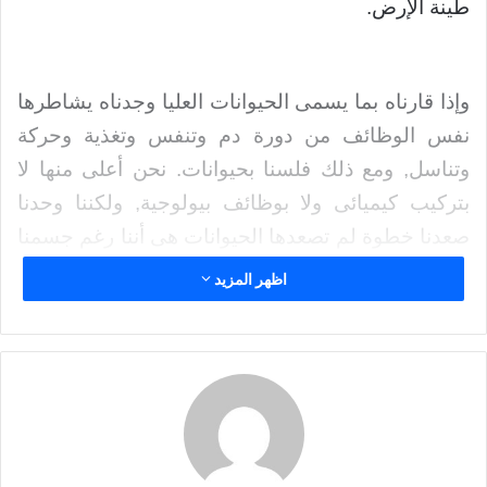
طينة الإرض.
إ
ل
ك
وإذا قارناه بما يسمى الحيوانات العليا وجدناه يشاطرها
ت
ر
نفس الوظائف من دورة دم وتنفس وتغذية وحركة
و
وتناسل, ومع ذلك فلسنا بحيوانات. نحن أعلى منها لا
ن
بتركيب كيميائى ولا بوظائف بيولوجية, ولكننا وحدنا
ي
ا
صعدنا خطوة لم تصعدها الحيوانات هى أننا رغم جسمنا
الطينى جاوزنا عالم البيولوجيا إلى عالم القيم .. وفى
اظهر المزيد
هذا العالم زودنا بمفهوم الخير والشر وبطاقة العلم
والتعليم وبملكة التحليل والاجتهاد ثم بالإِرادة التى تختار
اختيارها الحر الذى يفضى بها إلى موقف المسئولية.
الإنسان إذن مسئول عن تصرفاته فى حدود طاقته.
الموقف الإسلامى صرّح فى تثبيت هذه المسئوولية,
(