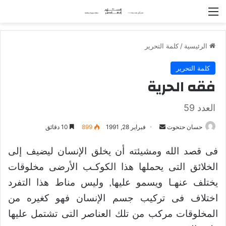
القائمة
الرئيسية
/
كلمة التحرير
كلمة التحرير
فقه الحرية
العدد 59
حسان حتحوت
أ
فبراير 28, 1991
899
10 دقائق
ر
فى قصد الله ومشيئته أن يخلق الإنسان ليضيف إلى
س
ل
الخلائق التى يحملها هذا الكوكـب الأرضى مخلوقات
ب
يختلف عنهـا ويسمو عليها, وليس مناط هذا التفرد
ر
اختلاف فى تركيب جسم الإنسان فهو كغيره من
ي
د
المخلوقات مركب من تلك العناصر التى تشتمل عليها
ا