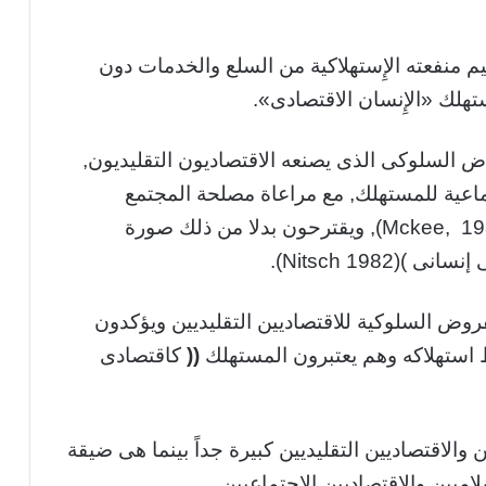
منفعته الإِستهلاكية من السلع والخدمات دون
ستهلك «الإِنسان الاقتصادى».
ض السلوكى الذى يصنعه الاقتصاديون التقليديون,
تماعية للمستهلك, مع مراعاة مصلحة المجتمع
المحيط ( انظر على سبيل المثال : ماكى Mckee, 1982), ويقترحون بدلا من ذلك صورة
Nitsch 1982).
روض السلوكية للاقتصاديين التقليديين ويؤكدون
 استهلاكه وهم يعتبرون المستهلك
((
كاقتصادى
ن والاقتصاديين التقليديين كبيرة جداً بينما هى ضيقة
لاميين والاقتصاديين الاجتماعيين.