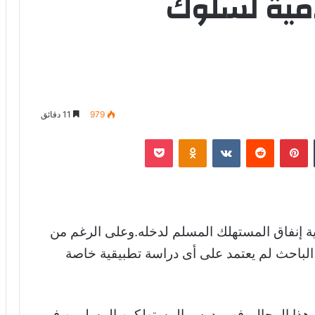
امية لسلوك
979
11 دقائق
‏Tumblr
بينتيريست
‏Reddit
‏VKontakte
Odnoklassniki
‫Pocket
ة إنفاق المستهلك المسلم لدخله.وعلى الرغم من
ن الباحث لم يعتمد على أى دراسة تطبيقية خاصة
 هذا المجال. فهو يدرس المستهلكين المسلمين فى