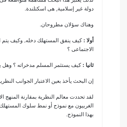
ت
ر
دولة غير إسلامية, هى اسكتلندة.
و
ن
وهناك سؤلان مطروحان.
ي
ا
أولا :
كيف ينفق المستهلك دخله, وكيف يتم الت
الاجتماعى ؟
ثانيا :
كيف يستثمر المسلم مدخراته ؟ وهل يتم ه
إن البحث يأخذ بعين الاعتبار الجوانب النظري
لقد تحددت معالم النظرية بمقارنة المنهج الا
الغربيون مع نموذج أو نمط سلوك المستهلك
بهذا النموذج.