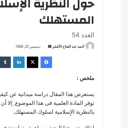
حول النظرية الإسل
المستهلك
العدد 54
أحمد عبد الفتاح الأشقر
أ
ديسمبر 22, 1988
ر
فيسبوك
‫X
لينكدإن
س
ل
ب
ملخص :
ر
ي
يستعرض هذا المقال دراسة ميدانية عن كيفي
د
ا
توفر المادة العلمية فى هذا الموضوع, إلا أ
إ
بالنظرية الإِسلامية لسلوك المستهلك,
ل
ك
لذلك يعتبر هذا البحث مساهمة متواضعة فى