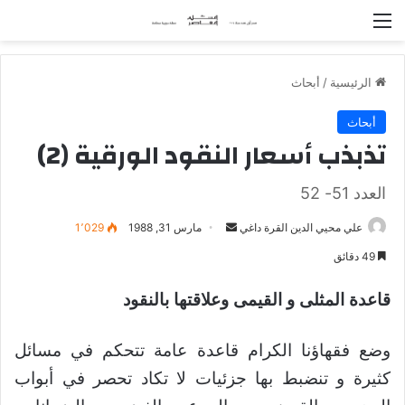
القائمة
الرئيسية
/
أبحاث
أبحاث
تذبذب أسعار النقود الورقية (2)
العدد 51- 52
علي محيي الدين القرة داغي
أ
مارس 31, 1988
1٬029
ر
49 دقائق
س
ل
قاعدة المثلى و القيمى وعلاقتها بالنقود
ب
ر
وضع فقهاؤنا الكرام قاعدة عامة تتحكم في مسائل
ي
كثيرة و تنضبط بها جزئيات لا تكاد تحصر في أبواب
د
ا