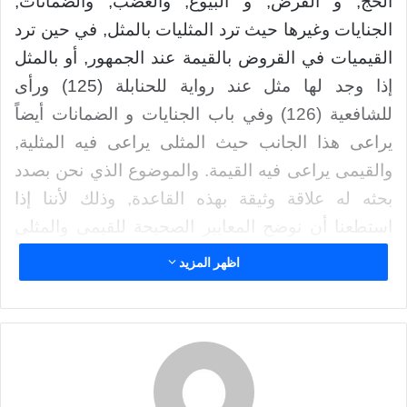
الحج, و القرض, و البيوع, والغضب, والضمانات,
إ
الجنايات وغيرها حيث ترد المثليات بالمثل, في حين ترد
ل
القيميات في القروض بالقيمة عند الجمهور, أو بالمثل
ك
ت
إذا وجد لها مثل عند رواية للحنابلة (125) ورأى
ر
للشافعية (126) وفي باب الجنايات و الضمانات أيضاً
و
يراعى هذا الجانب حيث المثلى يراعى فيه المثلية,
ن
والقيمى يراعى فيه القيمة. والموضوع الذي نحن بصدد
ي
ا
بحثه له علاقة وثيقة بهذه القاعدة, وذلك لأننا إذا
استطعنا أن نوضح المعايير الصحيحة للقيمى والمثلى
نستطيع حينئذ أن نعرض النقود الورقية عليها لنحكم
اظهر المزيد
على ضوئها بأنها ترد بالمثل, أو بالقيمة.
المثلى والقيمى في اللغة
فالمثلى ـــ بكسر الميم وسكون الثاء ـــ نسبة إلى