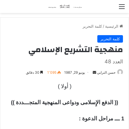
القائمة
الرئيسية
/
كلمة التحرير
كلمة التحرير
منهجية التشريع الإسلامي
العدد 48
حسن الترابي
أ
يونيو 29, 1987
1٬095
30 دقائق
ر
( أولا )
س
ل
ب
((
الدفع الإِسلامى ودواعى المنهجية المتجـــددة
))
ر
ي
1 ـــ مراحل الدعوة :
د
ا