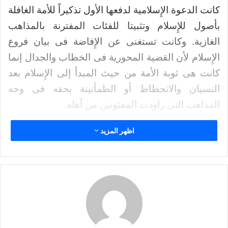
كانت الدعوة الإِسلامية لدفعها الأول تذكيراً للأمة الغافلة
إ
ل
بأصول للإِسلام وتثبيتا للفئات المفترنة بالمذاهب
ك
الغازية. وكانت تستغنى عن الإِفاضة فى بيان فروع
ت
الإِسلام لأن القضية المحورية فى الخطاب والجدال إنما
ر
و
كانت هى ثوبة الأمة من حيث المبدأ إلى الإِسلام بعد
ن
النسيان والانحطاط أو الطمأنينة بحقه فى وجه
ي
المذاهب التى راودت المفتونين من أهله.
ا
اظهر المزيد
بل كانت حاجة الاعتزاز بالإِسلام تدعو إلى الاعتصام به
شرعاً وتاريخاً ومفاخرة الغرب والشرق بتراث الإِسلام,
والدفاع ودرء الشبهات التى يلقيها الكائدون للإِسلام,
والإِغضاء عن علل التراث حتى لا يسعد الذين ينقدونه
ذريعة للنيل من أصل الدين.
أما وقد تقدمت الدعوة الإِسلامية منذئذ بمجتمع