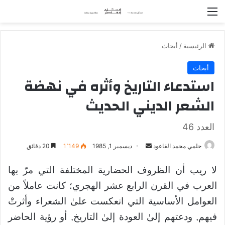
القائمة
الرئيسية
/
أبحاث
أبحاث
استدعاء التاريخ وأثره في نهضة
الشعر الديني الحديث
العدد 46
حلمي محمد القاعود
أ
ديسمبر 1, 1985
1٬149
20 دقائق
ر
لا ريب أن الظروف الحضارية المختلفة التي مرّ بها
س
ل
العرب في القرن الرابع عشر الهجري؛ كانت عاملاً من
ب
العوامل الأساسية التي انعكست علىٰ الشعراء وأثرتْ
ر
فيهم, ودعتهم إلىٰ العودة إلىٰ التاريخ, أو رؤية الحاضر
ي