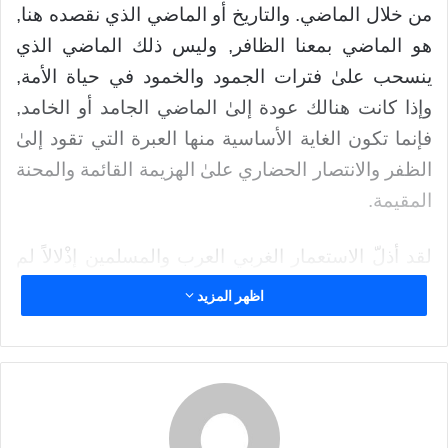
د
من خلال الماضي. والتاريخ أو الماضي الذي نقصده هنا,
ا
هو الماضي بمعنا الظافر, وليس ذلك الماضي الذي
إ
ينسحب علىٰ فترات الجمود والخمود في حياة الأمة,
ل
وإذا كانت هنالك عودة إلىٰ الماضي الجامد أو الخامد,
ك
ت
فإنما تكون الغاية الأساسية منها العبرة التي تقود إلىٰ
ر
الظفر والانتصار الحضاري علىٰ الهزيمة القائمة والمحنة
و
المقيمة.
ن
ي
ا
لقد أذلّ الاستعمار الغربي العرب والمسلمين إذْلالاً لم
يسبق له مثيل منذ الحروب الصليبّية في كافة المجالات
اظهر المزيد
والميادين, وأمام هذا الإٍذلال؛ كان عليهم أن يستنفروا
قواهم الكامنة لمواجهته وإخراجه من بلادهم, وبلورة
شخصيتهم الإٍسلامية من جديد. وقد نجحوا إلىٰ حدّ كبير
في معظم الأقطار العربية, وحققوا جانباً هاماً, من
جوانب الاستقلال السياسي والرسمي, ولكنهم ـــ