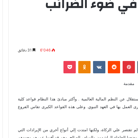
في ضوء الضرائب
6٬046
31 دقائق
‏Tumblr
بينتيريست
‏Reddit
‏VKontakte
Odnoklassniki
‫Pocket
مقدمة
لال عن النظم المالية العالمية . وأكثر مبادئ هذا النظام قواعد كلية
رى العمل بها في العهد النبوي. وعلى هذه القواعد الكبرى تقاس الفروع
لم تقتصر علي الزكاة، ولكنها امتدت إلي أنواع أخري من الإيرادات التي
رد وضعها الخلفاء الراشدون والسلف الصالح. وهم قد أفنوا عمرهم وجهدهم