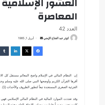
العشور الإسلامية 
المعاصرة
العدد 42
كوثر عبد الفتاح الإبجي
أ
أبريل 1, 1985
ر
فيسبوك
‫X
لينكدإن
س
ل
ب
ر
ي
إن النظام المالي في الإسلام واضح المعالم مستقل كل الاستق
د
أقرها القرآن الكريم وأوضحها النبي صلى الله عليه وسلم وج
ا
الجزئية الصغرى المستجدة تبعاً لتطور الظروف والأحداث (1).
إ
ل
وقد تعددت الموارد المالية في النظام المالي الإسلامي فهي 
ك
كانت تعتبر مصدراً هاما من مصادر الإنفاق العام وهذه الموا