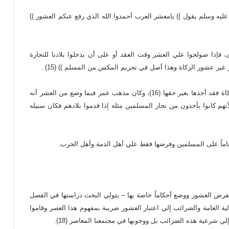
يه وسلم يقول )) يامعشر العرب أحمدوا الله الذي رفع عنكم العشور ))
، فإذا صولحوا علي العشر وقت العقد أو على أن يدخلوا بلادنا للتجارة
ر عشور الزكاة وهذا أصل في تحريم المكس من المسلم )) (15) .
ويوضح أبو عبيد ذلك فيقول : فإذا زاد في الأخذ علي أصل الزكاة فقد أخذها بغير حقها (16)، وكان مذهب عمر فيما وضع من العشر أنه
نهم كانوا يأخذون من تجار المسلمين مثله إذا قدموا بلادهم فكان سبيله
 تاماً على المسلمين وفرضها فقط علي أهل الذمة وأهل الحرب.
فرض العشور ووضع أحكاماً خاصة بها – يتولي البحث دراستها في الفصل
لية العامة والضرائب إلي اعتبار العشور ضريبة بمفهوم هذا العصر وقاموا
لي شرعية هذه الضرائب بل ووجوبها في مجتمعنا المعاصر (18).