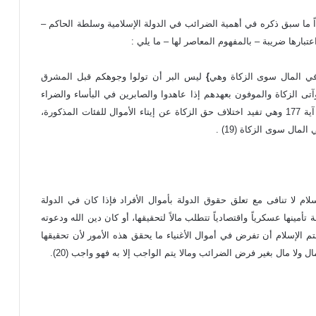
ما سبق ذكره في أهمية الضرائب في الدولة الإسلامية وسلطة الحاكم –
تبارها ضريبة – بالمفهوم المعاصر لها – ما يلي :
 في المال سوى الزكاة وهي
}
ليس البر أن تولوا وجوهكم قبل المشرق
وآتى الزكاة والموفون بعهدهم إذا عاهدوا والصابرين في البأساء والضراء
البقرة آية 177 وهي تفيد اختلاف حق الزكاة عن إيتاء الأموال للفئات المذكورة،
مال سوى الزكاة (19) .
ام لا تنافى مع تعلق حقوق الدولة بأموال الأفراد فإذا كان في الدولة
مينها عسكرياً واقتصادياً تتطلب مالاً لتحقيقها، أو كان دين الله ودعوته
تم الإسلام أن تفرض في أموال الأغنياء ما يحقق هذه الأمور لأن تحقيقها
 ولا مال بغير فرض الضرائب ومالا يتم الواجب إلا به فهو واجب (20).