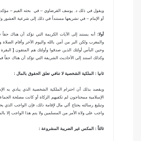
ويقول في ذلك د. يوسف القرضاوي – في بحثه القيم – مؤكداً 
أو الإمام – في تشريعها مستنداً في ذلك إلى شرعية العشور واع
أولا:
أنه يستند إلى الآيات الكريمة التي تؤكد أن هناك حقاً
والمغرب ولكن البر من آمن بالله واليوم الآخر وأقام الصلاة 
وحين البأس أولئك الذين صدقوا وأولئك هم المتقون
[
وكذلك استند إلى الأحاديث الشريفة التي تؤكد أن هناك حقاً في ال
ثانيا : الملكية الشخصية لا تنافي تعلق الحقوق بالمال :
ويقصد بذلك أن احترام الملكية الشخصية الذي ينادي به الإسل
الإسلامية ممحتاجون لم تكفيهم الزكاة أو كانت مصلحة الجماعة تأ
وتبليغ رسالته يحتاج ألي مال لإقامة ذلك، فإن الواجب الذي يح
واجب على ولاة الأمر من المسلمين ولا يتم هذا الواجب إلا بالمال
ثالثاً :
المكس غير الضريبة المشروعة :