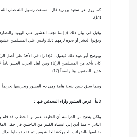
كما روي عن سعيد بن زيد قال : سمعت رسول الله صلى الله عل
(14).
وقيل في بيان ذلك (( إنما تجب العشور علي اليهود والنصارى
ويؤدوا العشر أو نحوه لزمهم ذلك وليس علي المسلمين عشور غي
كان يأخذ من المسلمين الزكاة ومن أهل الحرب العشر تاماً لأ
هذين الصنفين بينا واضحاً (17) .
ومما سبق يتبين نتيجة هامة وهي ذم العشور وتحريمها تحريماً
ثانياً : فرض العشور وآراء المحدثين فيها :
ولكن يتضح من الدراسة أن الخليفة عمر بن الخطاب قد قام ب
الثاني – مما أدي إلي استناد الكثير من الباحثين في حقل الما
بقياسها بالضرائب الجمركية الحالية ومن ثم فقد توصلوا بذلك إ