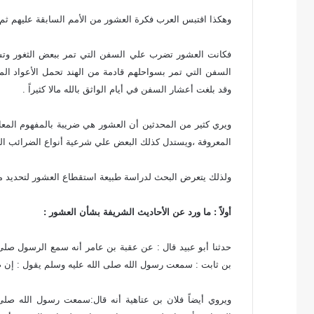
وهكذا اقتبس العرب فكرة العشور من الأمم السابقة عليهم ثم 
فكانت العشور تضرب علي السفن التي تمر ببعض الثغور وتستق
السفن التي تمر بسواحلهم قادمة من الهند تحمل الأعواد المخ
وقد بلغت أعشار السفن في أيام الواثق بالله مالا كثيراً .
ويري كثير من المحدثين أن العشور هي ضريبة بالمفهوم المع
المعروفة ،ويستدل كذلك البعض علي شرعية أنواع الضرائب الوضعي
ولذلك يتعرض البحث لدراسة طبيعة استقطاع العشور لتحديد ما إ
أولاً : ما ورد عن الأحاديث الشريفة بشأن العشور :
حدثنا أبو عبيد قال : عن عقبة بن عامر أنه سمع الرسول صلى
بن ثابت : سمعت رسول الله صلى الله عليه وسلم يقول : إن صاحب
ويروي أيضاً فلان بن عتاهية أنه قال:سمعت رسول الله صلى ا