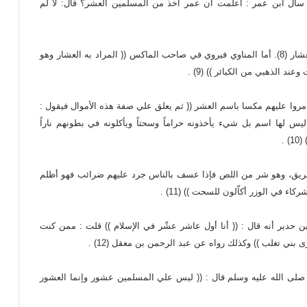
ه سأل ابن عمر : أعلمت أن عمر أخذ من المسلمين العشر؟ قال: لا لم
ويروي ابن الأثير:المكس الضريبة التي يأخذها الماكس وهو العشار (8). أما المناوي فيروي في صاحب الماكس (( المراد به العشار وهو
 الذهبي من الكبائر )) (9) .
 مروا عليهم مكسا باسم العشر (( ثم يعلق علي صفة هذه الأموال فيقول :
س لها اسم بل شيء يأخذونه حراماً وسحتاً ويأكلونه في بطونهم ناراً
.
الطريق، وهو شر من اللص فإذا عسف بالناس جرد عليهم ضرائب فهو أظلم
ي الوزر أكاّلون للسحت )) (11) .
ن حدير أنه قال : (( أنا أول عاشر عشّر في الإسلام )) قلت : ممن كنت
ى بني تغلب )) وكذلك رواه عن عبد الرحمن بن معقل (12) .
صلى الله عليه وسلم قال : (( ليس علي المسلمين عشور وإنما العشور