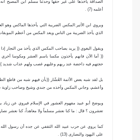
الصداقة يأخذها على غير حقها وحدثنا مسلم ابن المصبح أن
أعلمه (7) .
الذي يأخذ الضريبة من الناس ويعد المكس من أعظم الموبقات وعند
ويقول البغوي (( يريد بصاحب المكس الذي يأخذ من التجار إذا
(( أما الآن فانهم يأخذون مكسا باسم العشر ومكوسا أخري لي
حجتهم فيه داحضة عند ربهم وعليهم غصب ولهم عذاب شديد )) (10) 
بل لقد شبه بعض الأئمة العُشّار ((بأن فيهم شبه من قاطع 
وأعشم، وجاني المكس وآخذه من جندي وشيخ وصاحب زاوية شركاء ف
ويوضح أبو عبيد مفهوم العشور في الإسلام فيروي عن زياد بي
تعشرون ؟ قال : ما كنا نعشر مسلماً ولا معاهداً، كنا نعشر نصار
كما يروي عن حرب عبيد الله الثقفي عن جده أن رسول الله 
على اليهود والنصارى (13) .