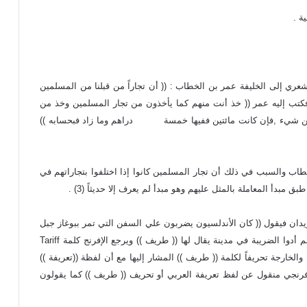
ة .
ي إلى الخليفة عمر بن الخطاب : (( أن تجاراً من قبلنا من المسلمين
ليه عمر (( خذ أنت منهم كما يأخذون من تجار المسلمين وخذ من
ئتين شيء ,فإن كانت مائتين ففيها خمسة دراهم وما زاد فبحسابه ))
ب والسبب في ذلك أن تجار المسلمين كانوا إذا اختلفوا بتجاراتهم في
معاملة بالمثل عليهم وهو مبدأ لم يعرف إلا حديثاً (3) .
يدان فيقول (( كان الأندلسيون يضربون علي السفن التي تمر ببوغاز جبل
طارق في ذهابها وإيابها فكان الأفرانج وغيرهم إذا مروا بسفنهم أدوا الضريبة في مدينة يقال لها (( طريف )) ويرجع الإفرنج كلمة Tariff
لخارجة تحريفاً لكلمة (( طريف )) المشار إليها مع أن لفظة ((تعريفة ))
لأفرنجي منقول عن لفظ تعريفة العربي أو تحريف (( طريف )) كما يقولون