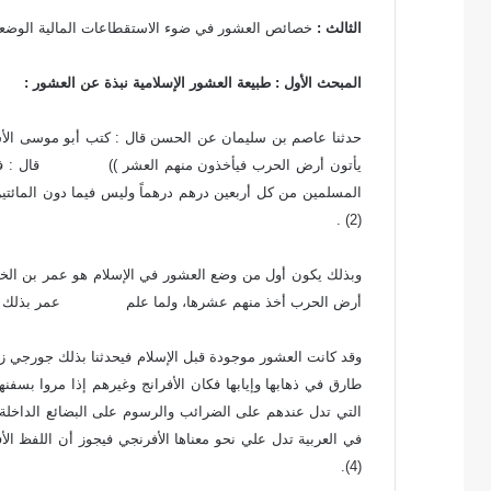
الثالث :
خصائص العشور في ضوء الاستقطاعات المالية الوضعي
المبحث الأول : طبيعة العشور الإسلامية نبذة عن العشور :
حدثنا عاصم بن سليمان عن الحسن قال : كتب أبو موسى الأشعر
يأتون أرض الحرب فيأخذون منهم العشر )) قال : فكتب إ
المسلمين من كل أربعين درهم درهماً وليس فيما دون الما
(2) .
وبذلك يكون أول من وضع العشور في الإسلام هو عمر بن الخطا
أرض الحرب أخذ منهم عشرها، ولما علم عمر بذلك طبق مبدأ ال
وقد كانت العشور موجودة قبل الإسلام فيحدثنا بذلك جورجي ز
التي تدل عندهم على الضرائب والرسوم على البضائع الداخلة وا
في العربية تدل علي نحو معناها الأفرنجي فيجوز أن اللفظ ا
(4).