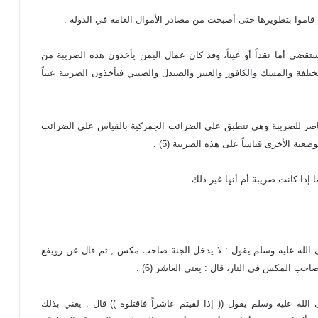
قاموا بتطويرها حتى أصبحت من مصادر الأموال العامة في الدولة .
ضي أما نقداً أو عيناً، وقد كان عمال اليمن يأخذون هذه الضريبة من
تلفة والمسك والكافور والعنبر والصندل والصيني فيأخذون الضريبة عيناً
اصر للضريبة وهي تنطبق علي الضرائب الجمركية بالقياس علي الضرائب
ة الأخرى قياساً على هذه الضريبة (5) .
ذا كانت ضريبة أم أنها غير ذلك.
 الله عليه وسلم يقول : لا يدخل الجنة صاحب مكس , ثم قال عن رويفع
 المكس في النار، قال : يعني العاشر (6) .
لله عليه وسلم يقول (( إذا لقيتم عاشراً فاقتلوه )) قال : يعني بذلك