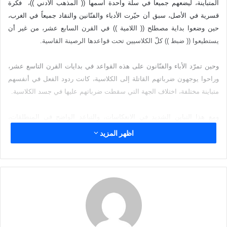
ا
المتباينة، ليضعهم جميعاً في سلّة واحدة اسمها (( المذهب الأدني ))، فكرة
إ
قسرية في الأصل، سبق أن حيّرت الأدباء والفنّانين والنقاد جميعاً في الغرب،
ل
حين وضعوا بداية مصطلح (( اللامية )) في القرن السابع عشر، من غير أن
ك
يستطيعوا (( ضبط )) كلّ الكلاسيين تحت قواعدها الرصينة القاسية.
ت
ر
وحين تمرّد الأباء والفنّانون على هذه القواعد في بدايات القرن التاسع عشر،
و
وراحوا يوجهون ضرباتهم القاتلة إلى الكلاسية، كانت ردود الفعل في أنفسهم
ن
متباينة مختلفة، اختلاف الجهة التي سقطت ضرباتهم عليها في جسد الكلاسية.
ي
ا
ومع هذا التباين الشديد في الانعكاسات، والتباعد الواضح في المنطلقات،
أطلق على ردود الفعل تلك مصطلح نقدي واحد احتوى الأشتات المتغايرة
اظهر المزيد
المتنافرة، تنافراً يفوق كثيراً ذلك الذي عرفته، الكلاسية من قبل، وكان مصطلح
((الرومانسية)).
ولكن اشتداد حركة البحث عن مذاهب فلسفية واجتماعية واقتصادية في أوربا
على مدى القرن التاسع عشر، ونشوء تيّارات فكرية غير متوقعة، ناشئة عن
تصادم (( حضارة الكتاب )) النازلة مع (( حضارة الآلة (( المساعدة ))، ثم إغراق
(( الرومانسيين )) في تكريس ردود فعلهم، على تباينها، أدى ذلك كله إلى