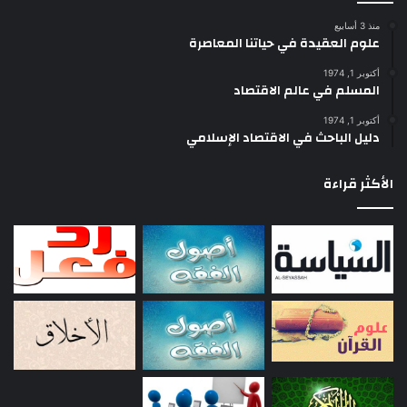
بعضهم هو فن التعبير عن الحقيقة، على حين كان النثر هو فن التعبير عن
منذ 3 أسابيع
الواقع.
علوم العقيدة في حياتنا المعاصرة
أكتوبر 1, 1974
ولكن ما هي الحدود بين الواقع والحقيقة، وهل هناك حدود فاصلة بينهما، وهل
المسلم في عالم الاقتصاد
يستطيع أحدهما التخلي عن الآخر ليكون بنفسه عالما قائما بنفسه؟
أكتوبر 1, 1974
دليل الباحث في الاقتصاد الإسلامي
إن الواقع الأرضي هو المتكأ الوحيد للفنان، يعتمد عليه وهو ينطلق في سماء
الحقيقة، إنه الأرض المحدودة التي تحتاج أقدامنا إليها للقفز في هواء الحقيقة
الأكثر قراءة
الرخو غير المحدد الملامح والأطراف. ولكن الواقع الأرضي شيء والواقع
الحقيقي شيء آخر مختلف تماما. الأول هو واقع العقل المحدود والحواس
الخمس التي يجندها لتغذية إدراكاته، وهو لا يعترف بواقع خارج حدود هذه
الإدراكات. أما الثاني فيستوعب الأول في زاوية صغيرة منه، يتسع بعد ذلك
لاستيعاب الحقيقة العليا، وهي ليست في الأصل إلا جزءا من الواقع.
ونحن حين نفرق هنا بين الواقع والحقيقة فلنبين أطراف المعادلة التي يقوم
عليها الواقع الإسلامي، فالحقيقة العليا جزء من هذا الواقع، بل هي الجزء
الأسمى فيه، لأنها تتجاوز البصر الى البصيرة، والمادة إلى الروح، والعقل إلى ما
وراء الطبيعة.