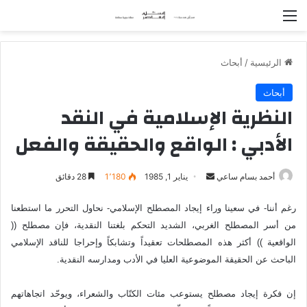
القائمة
الرئيسية
/
أبحاث
أبحاث
النظرية الإسلامية في النقد
الأدبي : الواقع والحقيقة والفعل
أحمد بسام ساعي
أ
يناير 1, 1985
1٬180
28 دقائق
ر
رغم أننا- في سعينا وراء إيجاد المصطلح الإسلامي- نحاول التحرر ما استطعنا
س
من أسر المصطلح الغربي، الشديد التحكم بلغتنا النقدية، فإن مصطلح ((
ل
ب
الواقعية )) أكثر هذه المصطلحات تعقيداً وتشابكاً وإحراجا للناقد الإسلامي
ر
الباحث عن الحقيقة الموضوعية العليا في الأدب ومدارسه النقدية.
ي
د
إن فكرة إيجاد مصطلح يستوعب مئات الكتّاب والشعراء، ويوحّد اتجاهاتهم