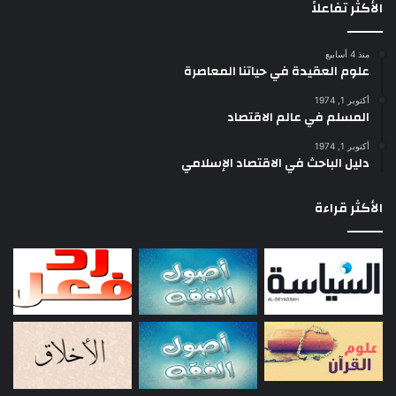
الأكثر تفاعلاً
وهذا بيانها على سبيل الإجمال.
منذ 4 أسابيع
علوم العقيدة في حياتنا المعاصرة
ثم يأتي في نهاية هذا البحث، بعون الله، شرح مجالات تأثيرها العلمي
أكتوبر 1, 1974
والعملي، في كل العلوم، وسائر أنواع الحقائق.
المسلم في عالم الاقتصاد
أكتوبر 1, 1974
الآية القرآنية في الموضع الواحد
دليل الباحث في الاقتصاد الإسلامي
مثل قوله تعالى : «
إياك نعبد وإياك نستعين
»
5: الفاتحة
الأكثر قراءة
وقوله : «
ذلك الكتاب لا ريب فيه هدى للمتقين
»
2 : البقرة
الآية القرآنية في المواضع المتعددة
مثل قوله تعالى : «
فبأي آلاء ربكما تكذبان
» سورة الرحمن
الجملة القرآنية في المواضع المتعددة