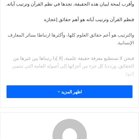
د
وأقرب لمحة لبيان هذه الحقيقة، تجدها في نظم القرآن وترتيب آياته.
ا
إ
فنظم القرآن وترتيب آياته هو أهم حقائق إعجازه
ل
ك
والترتيب هو أعم حقائق العلوم كلها، وأكثرها ارتباطا بسائر المعارف
ت
الإنسانية.
ر
و
فنحن لا نستطيع معرفة حقيقة علمية، إلا إذا رتبناها بين غيرها من
ن
الحقائق، ورددنا كل جزء من أجزائها إلى أصوله العامة التي تنتمي
ي
إليها.
ا
وسنرى أن كل كلمة من كلمات القرآن، ترتبط بترتيب عام، حين
اظهر المزيد
نجدها متصلة بموضعها من آية قرآنية بذاتها، بينما هي ترتبط كذلك
بترتيب تفصيلي، حين نتدبرها بمواضعها المتفرقة في ثنايا العديد من
الآيات والسور.
وسنرى في الوقت نفسه، أن هذا النظم القرآني المعجز، يحمل معه
منهج الترتيب في السموات والأرض وما بينهما فأنت لا تقع عيناك