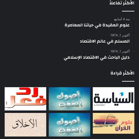
الأكثر تفاعلاً
من الاستقلال الذاتي المحايد.
منذ 4 أسابيع
وكما ذكر من قبل، فإنه قد ثبت بمعاونة التجارب الضابطة، أن علاج السلوك
علوم العقيدة في حياتنا المعاصرة
الذي يقوم على أساس نظرية التعليم وعلم النفس التجريبي، يعد علاجا فعالا
أكتوبر 1, 1974
للغاية لبعض الاضطرابات مثل ردود الفعل الفوبيائية والمفرطة إلى درجة غير
المسلم في عالم الاقتصاد
سوية، والاختلال الوظيفي الجنسي. وإن معالج السلوك يعتبر مثل الفتى في
أكتوبر 1, 1974
عمله، فهو يهاجم الأعراض ذاتها بدون أن يتعرض للا شعور أو التفسيرات
دليل الباحث في الاقتصاد الإسلامي
الجنسية مثلما يفعل المحلل. وهو يعتبر الاضطرابات العصبية كعادة مكتسبة
ويعاون المريض على التخلص منها وعلى اكتساب عادات أخرى بديلة قابلة
الأكثر قراءة
للتكييف.
ويعد علاج السلوك بصفة رئيسية- في نظريته وتطبيقه- كأسلوب للتعليم أو
التخلص من أشياء تم تعلمها بواسطة التكييف أو اللا تكييف. وإنه سوف يكون
من المؤسف أن لا تتم الاستفادة من تلك الأساليب في أي من البلدان
الإسلامية بزعم “.. أننا لا نحتاج لأي شيء من علم النفس الغربي الكافر في
مجتمعنا المسلم”.