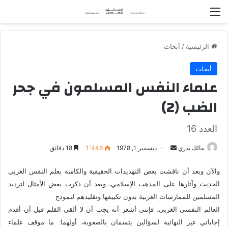
القائمة
الرئيسية
/
أبحاث
أبحاث
علماء النفس المسلمون في جحر
الضب (2)
العدد 16
مالك بدري
أ
ديسمبر 1, 1978
1٬446
18 دقائق
ر
والآن وبعد أن ناقشت بعض التهديدات الحقيقية والكامنة بعلم النفس الغربي
س
الحديث وآثارها على المذهب الإسلامي، وبعد أن ذكرت بعض الأمثال لترديد
ل
ب
المسلمين للممارسات الغربية بدون تكييفها وتقليدهم لنموذج
ر
العالم النفسي الغربي، فإنني أشعر أنه يجب أن لا ألقي القلم قبل أن أقدم
ي
إجاباتي غير النهائية لسؤالين يتسمان بالصعوبة، أولهما: ما موقف علماء