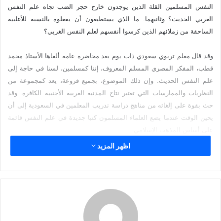
د
النفس المسلمين القلة الذين يوجدون خارج حجر الضب تجاه علم النفس
ا
الغربي الحديث؟ وثانيهما: ما الذي يستطيعون أن يفعلوه بالنسبة للأغلبية
إ
الساحقة من زملائهم الذين كرسوا أنفسهم لعلم النفس الغربي؟
ل
ك
وقد قال معلم تربوي سعودي ذات يوم بعد محاضرة عامة ألقاها الأستاذ محمد
ت
قطب، المفكر المصري المسلم المعروف، إننا كمسلمين، لسنا في حاجة إلى
ر
علم النفس الحديث. وإن ذلك الموضوع، بجميع فروعة، يعد كمجموعة من
و
النظريات والممارسات التي تعتبر نتاج المدنية الغربية الأجنبية الكافرة. وقد
ن
حث بقوة على إلغائه من مناهج دراسة تدريب المعلمين في السعودية إلى أن
ي
يحين الوقت عندما يضع العلماء المسلمون كتبا جديدة في علم النفس قائمة
ا
على أساس المذهب الإسلامي.
اظهر المزيد
وبالنسبة لسؤالي الأول، هل يجب أن يتخذ عالم النفس المسلم الممارس ذلك
الموقف؟ لو أنه فعل ذلك، فإنه في اعتقادي يكون كمن يلقي بمياه قذرة
ويلقي معها بعدد من الأطفال الأصحاء، وكمن يلقي بجواهر قيمة مع الكثير من
النفاية.
إن علم النفس الحديث لا يعد “غريبا” كلية. إنه بصفة عامة يتكون من التجارب