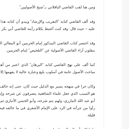
ومن هنا لقب القاضي الباقلاني بـ”شيخ الأصوليين”.
وقد ألف القاضي كتابه “التقريب والإرشاد” ويبدو أن كتابه ه
عليه – حيث قال: وقد كنت أغتبط بكلام رأيته للقاضي أبي بكر ف
ينقلون آراء القاضي الأصولية عن “التلخيص” إمام الحرمين.
كما ألف على نهج القاضي كتابه “البرهان” الذي اعتبر من أ
مباحث الأصول عامة في أسلوب بليغ وعبارة عالية لا يفهمها إلا 
وكان حرا في منهجه يسير مع الدليل حيث كان، حتى إنه خالف 
هو السبب الذي جعل علماء الشافعية ينصرفون عن شرحه وإن كا
أبو عبد الله المازري، ولهم يتم شرحه، وأبو الحسن الأنباري ث
رأوا من جرأته في الرد على الإمام الأشعري في ما خالفه في
قليلة.