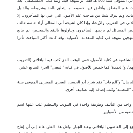
ولما كان أبو المعالي واحدا من مشايخ – حجة الإسلام – الغزالي المتوفى سنة 505 هـ فقد أثر منهجه فيه، ولما كتب “المستصفى” بعد
 علم المنطق، وأفاض فيها خصوصا ما يتعلق بالحد وشروطه، والدليل
تاب، ولم يترك شيئا من مباحث علم الأصول التي عني بها المتأخرون. إلا
قلاني في التقريب والإرشاد وإذا كان لشيخه أبي المعالي آراء خاصة خالف
ض المسائل لم يرتضها المتأخرون وتناولوها بالنقد والتمحيص، ثم تتابع
هجين منهجه في كتابة المقدمة الأصولية، وقد كانت أكثر المباحث تأثرا
الشافعية في كتابة الأصول، ففي الوقت الذي كتب فيه الباقلاني (التقريب
عهد”، و”العمدة” كما خصص للأصول في كتابه “المغني” الجزء السابع عشر.
“البرهان” و”الورقات” فقد شرح أبو الحسين البصري المعتزلي المتوفى سنة
واحد من التأليف وطريقة واحدة في التبويب والتنظيم غلب عليها اسم
فية من الأصوليين.
إلى القاضيين الباقلاني وعبد الجبار. ولعل هذا الظن عائد إلى أن إنتاج