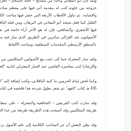
خروجه من خلوته كتب له مقدمة أتى فيها على معظم مباحث
وأقسامه. ثم تناول الأقطاب الأربعة التي حصر فيها مباحث الك
القليل كما فعل شيخه أبو المعاني في البرهان، ومن قبله البا
فيها الأشعري، والشافعي، فإن له هو الآخر آراء خاصة في بع
الأصوليون بعد الغزالي سائرين في الطريق الذي سار فيه منت
بالمنطق الأرسطي المقدمات المنطقية، ومباحث الألفاظ.
ولقد سار المعتزلة جنبا إلى جنب مع الأصوليين المتكلمين من 
والإرشاد) كتب معاصره القاضي عبد الجبار المعتزلي كتابيه “ال
وكما لخص إمام الحرمين ما كتبه الباقلاني، وكتب إضافة إليه 
435 هـ كتاب “العهد” ثم شعر بطول شرحه هذا فلخصه في كتابه “المعتمد” وكتب إضافة إليه تصانيف أخرى.
وقد سارت كتب الفريقين – الشافعية والمعتزلة – على نمط 
طريقة المتكلمين وقد أصبحت هذه الطريقة طريقة من عدا الحن
وقد يظن البعض أن جر المباحث الكلامية إلى علم الأصول يرجع 