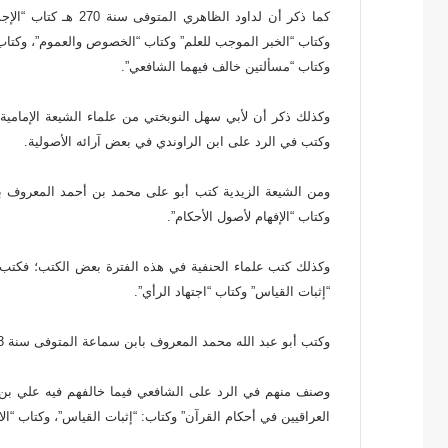
كما ذكر أن لداود الظا
ن
ي
وكتاب “الخبر الموجب للعلم” وكتاب “الخصوص والعموم”، وكتا
ا
وكتاب “مسألتين خالف فيهما الشافعي”.
وكذلك ذكر أن لأبي سهل النوبختي من علماء الشيعة الإمامية
وكتب في الرد على ابن الراوندي في بعض آرائه الأصولية.
ومن الشيعة الزيدية كتب أبو على محمد بن أحمد المعروف با
وكتاب “الإفهام لأصول الأحكام”.
“إثبات القياس” وكتاب “اجتهاد الرأي”.
وكتب أبو عبد الله محمد المعروف بابن سماعة المتوفى سنة 233هـ كتبا لم تذكر أسماؤها وإنما ذكروا له كتبا مصنفة في أصول الفقه.
وصنف منهم في الرد على الشافعي فيما خالفهم فيه علي بن
العراقيين في أحكام القرآن” وكتاب: “إثبات القياس”، وكتاب “الاج