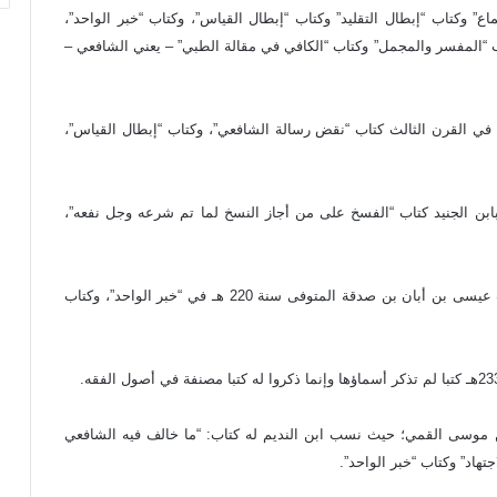
هري المتوفى سنة 270 هـ كتاب “الإجماع” وكتاب “إبطال التقليد” وكتاب “إبطال القياس”، وكتاب “خبر الواحد”،
ب “المفسر والمجمل” وكتاب “الكافي في مقالة الطبي” – يعني الشافعي –
 في القرن الثالث كتاب “نقض رسالة الشافعي”، وكتاب “إبطال القياس”،
بن الجنيد كتاب “الفسخ على من أجاز النسخ لما تم شرعه وجل نفعه”،
وكذلك كتب علماء الحنفية في هذه الفترة بعض الكتب؛ فكتب عيسى بن أبان بن صدقة المتوفى سنة 220 هـ في “خبر الواحد”، وكتاب
 موسى القمي؛ حيث نسب ابن النديم له كتاب: “ما خالف فيه الشافعي
تهاد” وكتاب “خبر الواحد”.