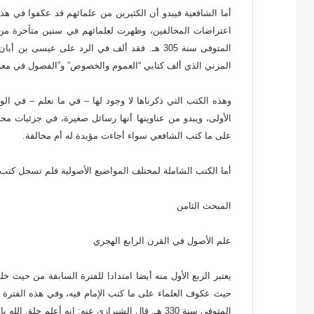
أما الشافعية فيبدو أن الكثيرين من علمائهم قد عكفوا في هذ
اعتراضات المخالفين، وظهرت لعلمائهم في سنين متأخرة م
المتوفى سنة 305 هـ. فقد ألف في الرد على عيس
المزني الذي ألف كتابي “العموم والخصوص” و”الفصول في معر
وهذه الكتب التي ذكرناها لا وجود لها – في ما نعلم – في ا
الأولى، ويبدو من عناوينها أنها رسائل صغيرة، في جزئيات مح
على ما كتب الشافعي سواء أجاءت مؤيدة له أم مخالفة.
أما الكتب الشاملة لمختلف المواضيع الأصولية فلم تسجل كتب الس
المبحث الثامن
علم الأصول في القرن الرابع الهجري
يعتبر الربع الأول منه أيضا امتدادا للفترة السابقة من حيث
حيث عكوف العلماء على ما كتب الإمام فيه، وفي هذه الفترة
المتوفى سنة 330 هـ. قال الشيرازي عنه: إنه أعلم خلق الله بالأصول بعد الشافعي.