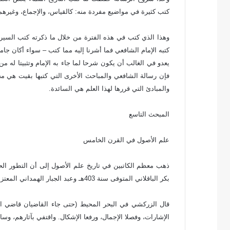
كتب كثيرة في مواضيع مفردة منه: كالقياس، والإجماع، وغيرهما
وهذا الذي كتب في هذه الفترة من خلال ما ذكرته كتب السير و
كتبه الإمام الشافعي فما أشرنا إليه مما كتب – سواء أكان جام
يعدو في الغالب أن يكون شرحا لما جاء به الإمام وتثبيتا له من 
فإن رسالة الشافعي والمباحث الأخرى التي كتبها بقيت هي مح
والمبادئ التي قررها لهذا العلم هي السائدة.
المبحث التاسع
علم الأصول في القرن الخامس
ذهب معظم الكاتبين في تاريخ علم الأصول إلى أن التطور ال
بكر الباقلاني المتوفى سنة 403هـ وعبد الجبار الهمداني المعتزلي المتوفى سنة 415هـ.
قال الزركشي في البحر المحيط (حتى جاء القاضيان قاضي السن
الإشارات، وفصلا الإجمال، ورفعا الإشكال. واقتفي بآثارهم، وسا