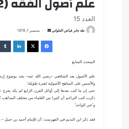
علم أصول الفقه (2)
العدد 15
طه جابر فياض العلواني
أ
سبتمبر 1, 1978
ر
فيسبوك
‫X
لينكدإن
س
ل
ب
المبحث السابع
ر
ي
علم الأصول بعد الشافعي –رضي الله عنه– يجد بوضوح إرضا
د
والأسس على المناهج الأصولية لفترة طويلة؛
ا
حتى إن ما كتب بعدها إلى أوائل القرن الرابع لم يكد يخرج عنها
إ
ذكرت كتب التراجم أن كثيرا من العلماء من مختلف المذاهب ك
ل
و”خبر الواحد”.
ك
ت
فقد ذكر ابن النديم في الفهرست: أن للإمام أحمد بن حنبل – رحمه الله – المتوفى سنة 233هـ كت
ر
و