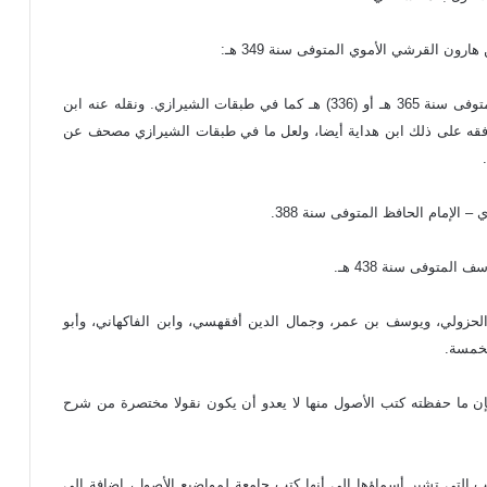
ون القرشي الأموي المتوفى سنة 349 هـ:
وشرح القفال الشاشي الكبير محمد بن على بن إسماعيل المتوفى سنة 365 هـ أو (336) هـ كما في طبقات الشيرازي. ونقله عنه ابن
ووافقه على ذلك ابن هداية أيضا، ولعل ما في طبقات الشيرازي مصحف عن
 الإمام الحافظ المتوفى سنة 388.
لمتوفى سنة 438 هـ.
لحزولي، ويوسف بن عمر، وجمال الدين أفقهسي، وابن الفاكهاني، وأبو
لخمسة.
فإن ما حفظته كتب الأصول منها لا يعدو أن يكون نقولا مختصرة من شرح
 التي تشير أسماؤها إلى أنها كتب جامعة لمواضيع الأصول، إضافة إلى