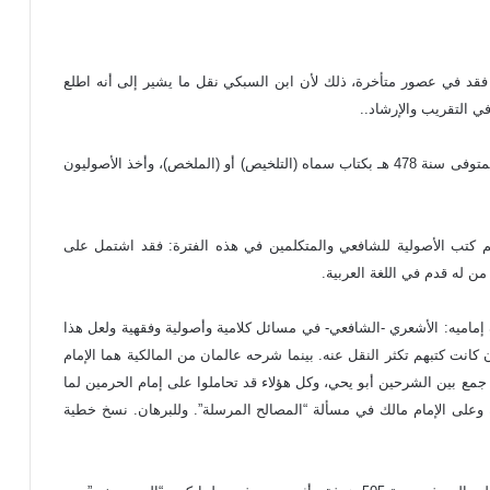
ذا فقد في عصور متأخرة، ذلك لأن ابن السبكي نقل ما يشير إلى أنه اطلع
ي التقريب والإرشاد..
وقد اختصر كتاب القاضي المذكور إمام الحرمين أبو المعالي المتوفى سنة 478 هـ بكتاب سماه (التلخيص) أو (الملخص)، وأخذ الأصوليون
هم كتب الأصولية للشافعي والمتكلمين في هذه الفترة: فقد اشتمل على
من له قدم في اللغة العربية.
إماميه: الأشعري -الشافعي- في مسائل كلامية وأصولية وفقهية ولعل هذا
نت كتبهم تكثر النقل عنه. بينما شرحه عالمان من المالكية هما الإمام
م جمع بين الشرحين أبو يحي، وكل هؤلاء قد تحاملوا على إمام الحرمين لما
ه وعلى الإمام مالك في مسألة “المصالح المرسلة”. وللبرهان. نسخ خطية