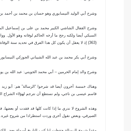
وشرح أبي الوليد النيسابوري وهو حسان بن محمد بن أحمد بن هار
السبكي أيضا ولكنه رجح ما أرخه الحاكم لوفاته وهو الأول. 
(363) إذ لا يعقل أن يكون كل هذا الفرق في تحديد سنة الوفاة.
وشرح أبي بكر محمد بن عبد الله الشيباني الجوزكي النيسابوري –
وشرح والد إمام الحرمين – أبي محمد الجويني: عبد الله بن يوسف ا
وهناك خمسة آخرون أيضا قد شرحوا “الرسالة” هم: أبو زيد ا
قاسم عيسى بن ناجي، ولم نستطع أن نترجم لهؤلاء الشراح ا
وهذه الشروح لا ندري ما إذا كانت كلها قد فقدت أو بعضها، 
الصيرفي، وبعض نقول أخرى وردت استطرادا من شروح غيره.
وعدا شروح الرسالة حفظت لنا كتب التاريخ أسماء بعض الكتب