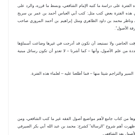
ه الفترة على دراسة ما كتبه الإمام الشافعي، وبسط ما قرره، والرد على
ن هذه الفترة بعض كتب مثل: كتب أبي العباس أحمد بن عمر بن سريح
ى بن أبان وناظر محمد بن داود الظاهري ومثل إبراهيم بن أحمد المروزي صاحب
فة الأصول”.
لوقت الحاضر، ولا نستبعد أن تكون قد أدرجت في غيرها وضاعت أسماؤها
ددة من علم الأصول، وأنها – كما أشرنا – لا تعدو أن تكون رسائل مبنية
ير والتراجم شيئا منها – فما أطلعنا عليه – لعلماء هذه الفترة.
 خلوها من كتاب جامع لأهم مواضيع أصول الفقه غير ما كتب الشافعي، ومن
 ظهرت أهم شروح “الرسالة” كشرح: محمد بن عبد الله أبي بكر الصيرفي