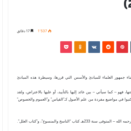
1٬537
17 دقائق
‏Tumblr
بينتيريست
‏Reddit
‏VKontakte
Odnoklassniki
‫Pocket
ء جمهور العلماء للمبادئ والأسس التي قررها، وسيطرة هذه المبادئ
، فهو – كما سيأتي – بين عائد إليها بالتأييد، أو عليها بالاعتراض، ولقد
تبوا في مواضيع مفردة من علم الأصول كـ”القياس” و”العموم والخصوص”
اب “الناسخ والمنسوخ”، و”كتاب العلل”.