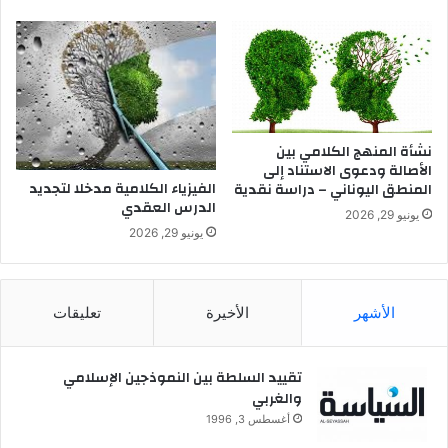
ي
ثم إن العلوم المادية ذاتها هي وسيلة للإنسان للتعرف على خالقه من خلال تعرفه على
ة
عظمة الكون ودقة صنعه ووحدة بنائه.. وهي تؤكد على وجود الله وعلى حقيقة الغيب،
وعلى حاجة الكون في كل لحظة من لحظات وجوده إلى رحمة الله ورعايته، وعلى
نشأة المنهج الكلامي بين
الأصالة ودعوى الاستناد إلى
الفيزياء الكلامية مدخلا لتجديد
المنطق اليوناني – دراسة نقدية
حقيقة الآخرة بل وحتميتها.. وهذه أمور تنكرها الكتابات العلمية المعاصرة أو تتجاهلها..
الدرس العقدي
يونيو 29, 2026
يونيو 29, 2026
الأمر الذي أغرقها في كثير من الضلال كالادعاء الباطل بأزلية المادة والطاقة ومن ثم
بأزلية الكون وانتفاء الخلق، أو نسبة كل شيء جهلا إلى الطبيعة، أو رد الخلق إلى
الأشهر
الأخيرة
تعليقات
العشوائية والصدفة، أو محاولة تفسير التدرج في عمران الأرض بصورة الحياة المختلفة
تقييد السلطة بين النموذجين الإسلامي
والغربي
مع الزمن على أنها عملية مادية تلقائية بحتة…إلخ. وما صاحب ذلك من تعبيرات خاطئة
أغسطس 3, 1996