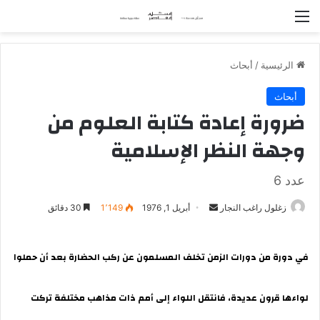
القائمة
الرئيسية
/
أبحاث
أبحاث
ضرورة إعادة كتابة العلوم من
وجهة النظر الإسلامية
عدد 6
زغلول راغب النجار
أ
أبريل 1, 1976
1٬149
30 دقائق
ر
س
في دورة من دورات الزمن تخلف المسلمون عن ركب الحضارة بعد أن حملوا
ل
ب
ر
لواءها قرون عديدة، فانتقل اللواء إلى أمم ذات مذاهب مختلفة تركت
ي