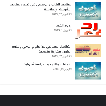
مقاصد القانون الوضعي في ضــوء مقاصد
واستنتاجات مغلوطة، تعاني منها الكتابات العلمية بصفة عامة، وفي الإمكان التطهر منها
الشريعة الإسلامية
أكتوبر 17, 2013
إحقاقا للحق، وانتصارا للعلم والإيمان معا. دون أدنى مساس بالمنهج العلمي ذاته، أو
ردود الفعل
أبريل 1, 1975
حجر على العقل البشري في انطلاقه للتعرف على هذا الكون وسننه.
التكامل المعرفي بين علوم الوحي وعلوم
الكون: مقاربة منهجية
ولما كان ذلك لا يمكن أن يتم بجهود فردية يمكن أن تتبدد وسط تيار المد الإلحادي
أكتوبر 17, 2013
الاجتهاد والتجديد: دراسة أصولية
الجارف، فقد أصبح من الضروري إنشاء منظمات علمية إسلامية تتبنى ذلك وترعاه،
يناير 13, 2009
وتيسر له السبل والوسائل وأولها جمعيات علمية متخصصة تنبثق عن اتحاد عالمي
للعلماء والمهندسين المسلمين. لكل منها مراكز نشاطه ووسائل إعلامه، ودورات
تجمعه في إطار كل جمعية على حدة وعلى مستوى الإتحاد ككل، وتقوم كل منها –في