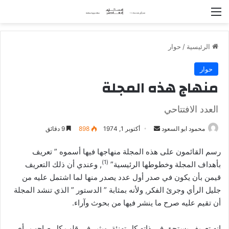
القائمة
الرئيسية
/
حوار
حوار
منهاج هذه المجلة
العدد الافتتاحي
محمود ابو السعود
أ
أكتوبر 1, 1974
898
9 دقائق
ر
رسم القائمون على هذه المجلة منهاجها فيها أسموه ” تعريف
س
(1)
بأهداف المجلة وخطوطها الرئيسية”
, وعندي أن ذلك التعريف
ل
قيمن بأن يكون في صدر أول عدد يصدر منها لما اشتمل عليه من
ب
جليل الرأي وجرئ الفكر, ولأنه بمثابة ” الدستور ” الذي تنشد المجلة
ر
أن تقيم عليه صرح ما ينشر فيها من بحوث وآراء.
ي
د
ا
إنه تعريف يستحق في ذاته كل تهنئة, ويثير في قلب كل صاحب رأي