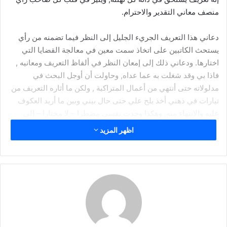
إ
منصف معاني التقدير والاحترام.
ل
ك
دعاني هذا التعريف الجريء الجليل إلى النظر فيما تضمنه من رأي
ت
يستحث الكاتبين على اتخاذ سمت معين في معالجة القضايا التي
ر
اختارها. ودعاني ذلك إلى إمعان النظر في ألفاظ التعريف ومعانيه ,
و
فاذا بي وقد شغلت به عما عداه, وحاولت أن أوجل البحث في
ن
مدلولاته حتى أنتهي من أعمال المتراكبة , ولكن ما أثاره التعريف من
ي
تيارات في ذهني أخذ يلح علي حتى حال بيني وبين ما أريد العكوف
ا
عليه والانتهاء منه, وهكذا وجدت نفسي مضطرا – لا مختارا – إلى
تسجيل ما راودني بصدده, وقد حسبت مخلصا أنه ربما كان ذلك خير
اظهر المزيد
ما أفتتح به مساهمتي في هذه المجلة التي أعرف منشئها معرفة
تجعلني لا أرد له طلبا, وأنا بعد ذلك له مدين.
بين المعنى والمبنى
يبده القارئ من التعريف تلك الروح الطموح التي أملته حتى
ليستشف شخصيته الكاتب ” جمال عطية ” واضحة المعالم بينة