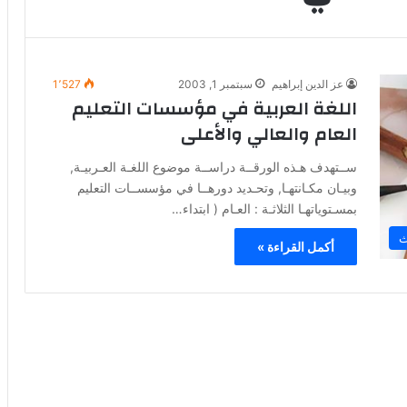
عز الدين إبراهيم
سبتمبر 1, 2003
1٬527
اللغة العربية في مؤسسات التعليم
العام والعالي والأعلى
ســتهدف هـذه الورقــة دراســة موضوع اللغـة العـربيـة,
وبيـان مكـانتهـا, وتحـديد دورهــا في مؤسســات التعليم
بمسـتوياتهـا الثلاثـة : العـام ( ابتداء…
ث
أكمل القراءة »