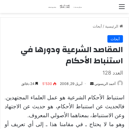
القائمة
الرئيسية
/
أبحاث
أبحاث
المقاصد الشرعية ودورها في
استنباط الأحكام
العدد 128
أحمد الريسوني
أ
أبريل 29, 2008
5٬530
24 دقائق
ر
.
استنباط الأحكام الشرعية هو عمل العلماء المجتهدين
س
ل
،
فالحديث عن استنباط الأحكام
هو حديث عن الاجتهاد
ب
،
وعن الاستنباط
بمعناهما الأصولي المعروف.
ر
وهو ما لا يحتاج ـ في مقامنا هذا ـ إلى أي تعريف أو
ي