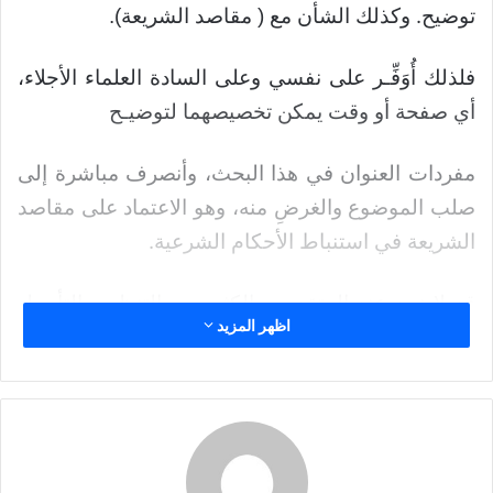
.
د
توضيح
وكذلك الشأن مع ( مقاصد الشريعة).
ا
إ
،
فلذلك أُوَفِّـر على نفسي وعلى السادة العلماء الأجلاء
ل
أي صفحة أو وقت يمكن تخصيصهما لتوضيـح
ك
ت
ر
مفردات العنوان في هذا البحث، وأنصرف مباشرة إلى
و
،
صلب الموضوع والغرضِ منه
وهو الاعتماد على مقاصد
ن
.
الشريعة في استنباط الأحكام الشرعية
ي
ا
قد لا نجد عند المتقدمين الكثير من التنظير والتأصيل
اظهر المزيد
في مدى الحاجة، ووجوه الحاجة، إلى مقاصد الشريعة،
.
عند الاجتهاد واستنباط الأحكام
وهذا راجع في جزء منه
إلى قلة التنظير ـ عموما ـ في المراحل الأولى للحركة
العلمية الإسلامية. ولكنه يرجع أيضا إلى بداهة المسألة
.
وجريانها الفعلي في فقههم واجتهاداتهم
لقد كانت