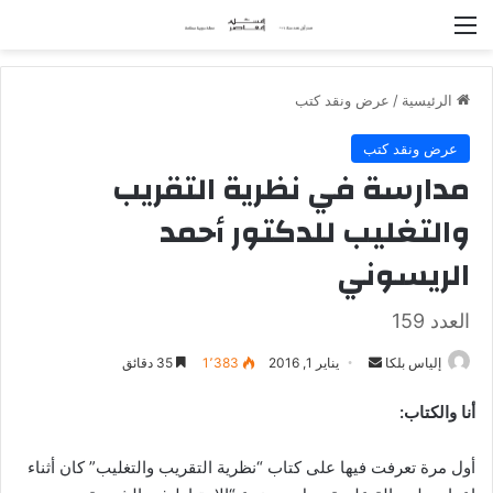
القائمة
الرئيسية
/
عرض ونقد كتب
عرض ونقد كتب
مدارسة في نظرية التقريب
والتغليب للدكتور أحمد
الريسوني
العدد 159
إلياس بلكا
أ
يناير 1, 2016
1٬383
35 دقائق
ر
أنا والكتاب:
س
ل
أول مرة تعرفت فيها على كتاب “نظرية التقريب والتغليب” كان أثناء
ب