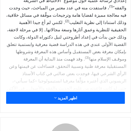
إعدادي لرسالة علمية حول موضوع “الاحتياط في الشريعة
ر
(1)
والفقه”
، فاستفدت منه في عدد معتبر من المباحث، حيث وجدت
ي
د
فيه معالجة مميزة لقضايا هامة وترجيحات موفَّقة في مسائل خلافية،
(2)
ا
وذلك استنادا إلى نظرية التغليب
. لكنني لم أع جيدا الأهمية
إ
الحقيقية للنظرية وعمق آثارها وسعة مجالاتها.. إلا في مرحلة لاحقة،
ل
وذلك حين بدأت في إعداد أطروحتي لنيل دكتوراه الدولة، وكانت
ك
القضية الأولى عندي في هذه الدراسة قضية معرفية وابستمية تتعلق
ت
بإمكان معرفة بعض المستقبـل وأساس هذه المعرفة وشروطها
ر
(3)
وموقـف الإسلام منها
. وقد فهمت منذ البداية أن المعرفة
و
المستقبلية معرفة ظنية ونسبية التحقق، فتساءلت عن قيمتها وعن
ن
الرأي الشرعي فيها، فوجدت بعض ضالتي في كتاب الأستاذ
ي
الريسوني الذي أعتبره مؤلَّفا معرفيا ابستيمولوجيا –كما سيأتي-،
ا
حتى لو كانت قاعدته من علوم الحديث والفقه والأصول… في الأكثر.
اظهر المزيد
الكاتب:
هو الأستاذ أحمد الريسوني، ولد بمدينة القصر الكبير – بشمال
المغرب- سنة 1953. وحصل على الإجازة في الشريعة من جامعة