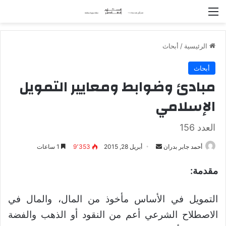
القائمة
الرئيسية
/
أبحاث
أبحاث
مبادئ وضوابط ومعايير التمويل
الإسلامي
العدد 156
أحمد جابر بدران
أ
أبريل 28, 2015
9٬353
1 ساعات
ر
مقدمة:
س
ل
ب
التمويل في الأساس مأخوذ من المال، والمال في
ر
الاصطلاح الشرعي أعم من النقود أو الذهب والفضة
ي