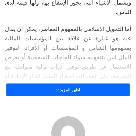
ويشمل الأشياء التي يجوز الإنتفاع بها، ولها قيمة لدى
د
ا
الناس.
إ
ل
أما التمويل الإسلامي بالمفهوم المعاصر، يمكن ان يقال
ك
عنه هو عبارة عن علاقة بين المؤسسات المالية
ت
بمفهومها الشامل و المؤسسات أو الأفراد، لتوفير
ر
و
المال لمن ينتفع به سواء للحاجات الشخصية أو بغرض
ن
الاستثمار عن طريق توفير أدوات مالية متوافقة مع
ي
الشريعة، مثل عقود المرابحة أو المشاركة أو الإجارة أو
ا
الاستصناع أو السلم أو القرض.
اظهر المزيد
وتعد عملية التمويل واحدة من أهم المعوقات التي
تواجه معظم الدول والمؤسسات والأفراد؛ فعدم وجود
التمويل لا يمكنِّهم من إقامة المشروعات التي تغير في
زيادة معدلات النمو للدول وزيادة الاستثمارات