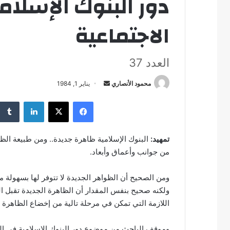
دور البنوك الإسلام
الاجتماعية
العدد 37
محمود الأنصاري
أ
يناير 1, 1984
ر
فيسبوك
‫X
لينكدإن
س
ل
ب
تمهيد:
البنوك الإسلامية ظاهرة جديدة.. ومن طبيعة الظو
ر
من جوانب وأعماق وأبعاد.
ي
د
ومن الصحيح أن الظواهر الجديدة لا تتوفر لها بسهولة 
ا
ولكنه صحيح بنفس المقدار أن الظاهرة الجديدة تقبل ال
إ
اللازمة التي تمكن في مرحلة تالية من إخضاع الظاهرة
ل
ك
وموقف الباحث من موضوع دور البنوك الإسلامية في التن