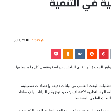
ية في التنمية
1٬625
22 دقائق
‏Tumblr
بينتيريست
‏Reddit
‏VKontakte
Odnoklassniki
‫Pocket
اهر الجديدة أنها تغري الباحثين بدراسة وتقصي كل ما يحيط بها
متطلبات البحث العلمي من بيانات دقيقة وإحصاءات تفصيلية،
معالجة النظرية لاكتشاف وتحديد نوع وكم البيانات والإحصاءات
 للبحث العلمي المنضبط.
مية الاجتماعية هو موقف المعالجة النظرية للدور الذي يتصور