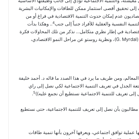
عيشته، والتنمية الاجتماعية تؤدي إلى جانب وظيفتها الأساسية
 إلى تحقيق أقصى استثمار ممكن للطاقات والإمكانيات البشرية
صاديون عدم إمكان حدوث التنمية الاقتصادية في فراغ أو من
4
نمية النفسية والعقلية للأفراد جنباً إلى جنب
.. وهكذا بدأت
لاقتصادية في إطار نظري متكامل… نذكر من تلك المحاولات فكرة
الحلقة المفرغة للفقر، ومبدأ العملية الدائرية التراكمية (G. Myrdal)، ونظرية روستو عن مراحل النمو الاقتصادي،
لمعالم، ومن طريف ما يرد في هذا الصدد ما قاله د. أحمد خليفة
لمتعة الجدل في تعريف التنمية الاجتماعية لكي نصل إلى راي
5
إلى تعريف للتنمية الاجتماعية نستطيع أن نجمع عليه))
.
مطالبون بأن نصل إلى تعريف للتنمية الاجتماعية، حتى نستطيع
ها عملية توافق اجتماعي، ويعرفها آخرون بأنها تنمية طاقات