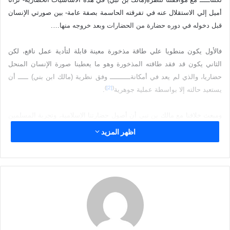
إ
أميل إلي الاستقلال عنه في تفرقته الحاسمة بصفة عامة- بين صورتي الإنسان
ل
قبل دخوله في دوره حضارة من الحضارات وبعد خروجه منها….
ك
ت
فالأول يكون منطويا علي طاقة مذخورة معينة قابلة لتأدية عمل نافع، لكن
ر
الثاني يكون قد فقد طاقته المذخورة وهو ما يعطينا صورة الإنسان المنحل
و
حضاريا، والذي لم يعد في أمكانةــــــــــ وفق نظرية (مالك ابن بني) ـــــ أن
ن
)
[2]
(
يستعيد حالته إلا بواسطة عملية جوهرية
.
ي
ا
ومبعث خلافنا مع مالك بن نبي أن أصول حضارتنا الإسلامية، وتجربة المسلمين
الحضارية، تمدنا بوجهة نظر خاصة، قد لا تخضع بنفس القدر من الحسم لهذا
اظهر المزيد
(الرأي العام) لمالك بن نبي… ويبدو لي – والله أعلم- أن حضارة الإسلام، تتميز
(3)
ببعض الشروط والمواصفات الذاتية
التي تجعل الصفة (الفردية) للحضارة
غير ذائبة الذوبان كله في الشروط (الجماعية) أو (العامة) التي تنتظم التجارب
المتعددة للحضارة الإنسانية.
وربما تنفرد الحضارة الإسلامية بهذا البعد- من وجهة نظرنا نحن المسلمين –
باعتبارها حضارة ذات مسئولية تاريخية باقية(وكذلك جعلناكم أمة وسطا لتكونوا