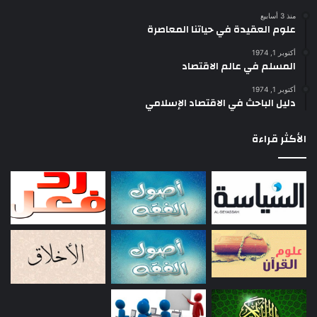
بل كان عهده بالوجود أمس.
منذ 3 أسابيع
علوم العقيدة في حياتنا المعاصرة
وإن رنين القرآن ووقع كلماته يمكن أن تصل إلي النفس المسلمة وكأنها إنما
أكتوبر 1, 1974
تقع علي قلب أبي بكر وعمر ومصعب بن عمير وربعي بن عامر.
المسلم في عالم الاقتصاد
أكتوبر 1, 1974
بل أن شاعرنا الحديث (محمد اقبال) قد عاش هذه اللحظة.. لحظة الاتصال
دليل الباحث في الاقتصاد الإسلامي
النفسي المباشر بالقرآن بعد أن أستوعب نصيحة أبيه: (يا بني اقرأ القرآن كأنه
أنزل عليك)
الأكثر قراءة
وعبد الحميد باديس… التقي بالقرآن هذا اللقاء الخاص، الذي توافق فيه
الإرسال مع الاستقبال، وقد أشتمل تفسيره للقرآن علي بعض هذه الومضات،
ولا شك أنها هي التي أيقظت عقول تلامذته من سباتها.
وقد وصف مالك بن نبي (الشيخ حسن البنا) بأنه رجل بسيط، يقول في أحاديه
كلاما بسيطا عن الإسلام، لكن سامعيه في أحاديث الثلاثاء وغيرها كانوا يحسون
وكأنهم يسمعون منه القرآن لأول مرة.
وسيد قطب قد عاش بعض هذه اللحظات (في ظلال القرآن) ووصف لحظاته