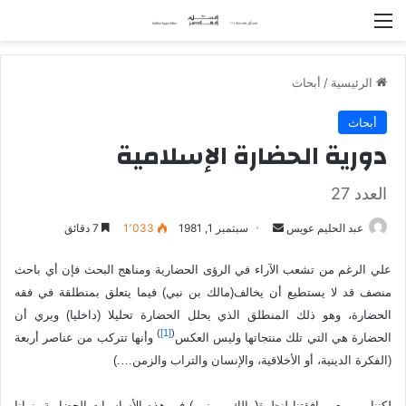
القائمة
الرئيسية
/
أبحاث
أبحاث
دورية الحضارة الإسلامية
العدد 27
عبد الحليم عويس
أ
سبتمبر 1, 1981
1٬033
7 دقائق
ر
علي الرغم من تشعب الآراء في الرؤى الحضارية ومناهج البحث فإن أي باحث
س
منصف قد لا يستطيع أن يخالف(مالك بن نبي) فيما يتعلق بمنطلقة في فقه
ل
ب
الحضارة، وهو ذلك المنطلق الذي يحلل الحضارة تحليلا (داخليا) ويري أن
)
[1]
(
ر
الحضارة هي التي تلك منتجاتها وليس العكس
وأنها تتركب من عناصر أربعة
ي
(الفكرة الدينية، أو الأخلاقية، والإنسان والتراب والزمن….)
د
ا
لكنناـــــ مع موافقتنا لنظرة(مالك بن نبي) في هذه الأساسيات الحضارية- نرانا