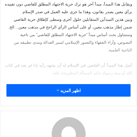
د
ويقابل هذا المبدأ، مبدأ آخر هو ترك حرية الاجتهاد المطلق للقاضي دون تقييده
ا
برأي معين يصدر بقانون، وهذا ما جرى عليه العمل في صدر الإسلام.
إ
وبين هذين المبدأين المتقابلين حلول أخرى وسطى كإطلاق حرية القاضي
ل
ضمن إطار مذهب معين، أو على أساس الرأي الراجح في مذهب معين…الخ.
ك
وسنتناول بحث أساس مبدأ “حرية الاجتهاد المطلق للقاضي” من ناحية
ت
النصوص، وآراء الفقهاء والتصور الإسلامي لسير العدالة ومدى تطبيقه من
ر
الناحية العلمية.
و
ن
أصل هذا المبدأ أن القاضي في الإسلام له أن يجتهد رأيه إذا لم يجد في كتاب
ي
الله أو سنة رسوله حكم المسألة المطروحة عليه.
ا
وأهم ما يستند إليه في ذلك هو حديث معاذ بن جبل أوفده رسول الله صلى
اظهر المزيد
الله عليه وسلم إلى اليمن واليا واختبره بقوله (بم تحكم قال بكتاب الله قال
فإن لم تجد قال بسنة رسول الله قال فإن لم تجد قال أجتهد رأيي. فقال
رسول الله صلى الله عليه وسلم: الحمد الله الذي وفق رسول الله لما يرضي
الله ورسوله).
وقد اعترض على هذا الحديث بأن إسناده غير متصل إذ رواه أبو داود في باب