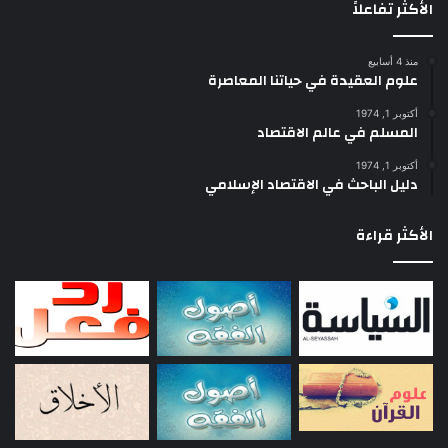
الأكثر تفاعلاً
فإن لم يجعله شرطا فيها وأخرجه مخرج الأمر ومخرج النهي وقال قد قلدتك
منذ 4 أسابيع
القضاء فاحكم بمذهب الشافعي رحمه الله، على وجه الأمر ولا تحكم بمذهب
علوم العقيدة في حياتنا المعاصرة
أبي حنيفة على وجه النهي كانت الولاية صحيحة والشرط فاسدا، سواء تضمن
أكتوبر 1, 1974
أمرا أو نهيا، ويجوز أن يحكم بما أداه اجتهاده إليه سواء وافق شرطه أو خالفه
المسلم في عالم الاقتصاد
ويكون اشتراط المولى لذلك قدحا فيه أن علم أنه اشترط ما لا يجوز ولا يكون
أكتوبر 1, 1974
قدحا أن جهل لكن لا يصح مع الجهل به أن يكون موليا ولا واليا.
دليل الباحث في الاقتصاد الإسلامي
فإن أخرج ذلك مخرج الشرط في عقد الولاية فقال قد قلدك القضاء على أن لا
الأكثر قراءة
تحكم فيه إلا بمذهب الشافعي أو يقول أبي حنيفة كانت الولاية باطلة لأنه
عقدها على شرط فاسد. وقال أهل العراق: تصح الولاية ويبطل الشرط.
والضرب الثاني: أن يكون الشرط خاصا في حكم بعينه، فلا يخلو الشرط من أن
يكون أمرا أو نهيا فإن كان أمر فقال له أقد من العبد بالحر ومن المسلم
بالكافر واقتص في القتل بغير الحديد كان أمره بهذا الشرط فاسدا ثم إن جعله
شرطا في عقد الولاية فسدت وإن لم يجعله شرطا فيها صحت وحكم في ذلك
بما يؤديه اجتهاده إليه، وإن كان نهيا فهو على ضربين أحدهما أن ينهاه عن