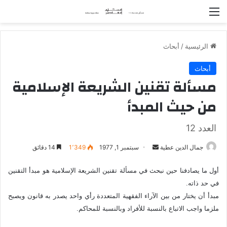
القائمة
الرئيسية
/
أبحاث
أبحاث
مسألة تقنين الشريعة الإسلامية
من حيث المبدأ
العدد 12
جمال الدين عطية
أ
سبتمبر 1, 1977
1٬349
14 دقائق
ر
أول ما يصادفنا حين نبحث في مسألة تقنين الشريعة الإسلامية هو مبدأ التقنين
س
في حد ذاته.
ل
ب
مبدأ أن يختار من بين الآراء الفقهية المتعددة رأي واحد يصدر به قانون ويصبح
ر
ملزما واجب الاتباع بالنسبة للأفراد وبالنسبة للمحاكم.
ي