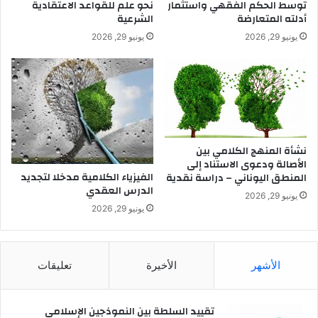
توسط الحكم الفقهي واستثمار
نحو علم للقواعد الاعتقادية
ك
ا
أدلته المتعارضة
الشرعية
ب
ل
يونيو 29, 2026
يونيو 29, 2026
ن
و
ن
ا
ب
ق
ي
ع
ا
ل
م
ع
نشأة المنهج الكلامي بين
ا
الأصالة ودعوى الاستناد إلى
الفيزياء الكلامية مدخلا لتجديد
المنطق اليوناني – دراسة نقدية
ص
الدرس العقدي
ر
يونيو 29, 2026
ا
يونيو 29, 2026
ل
م
ب
الأشهر
الأخيرة
تعليقات
ا
د
ئ
تقييد السلطة بين النموذجين الإسلامي
و