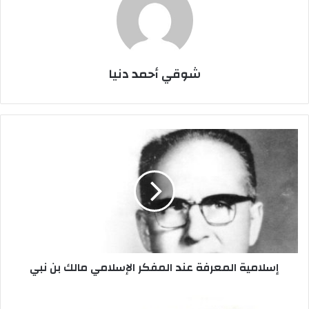
شوقي أحمد دنيا
إ
س
ل
ا
م
ي
ة
ا
ل
إسلامية المعرفة عند المفكر الإسلامي مالك بن نبي
م
ع
ر
ت