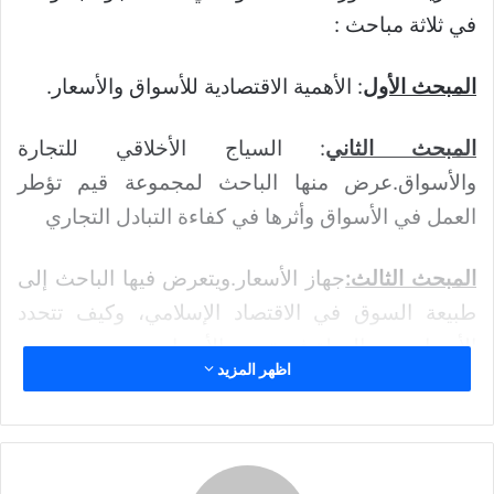
ر
في ثلاثة مباحث :
ي
د
ا
المبحث الأول
: الأهمية الاقتصادية للأسواق والأسعار
.
إ
ل
المبحث الثاني
: السياج الأخلاقي للتجارة
ك
والأسواق
.
عرض منها الباحث لمجموعة قيم تؤطر
ت
العمل في الأسواق وأثرها في كفاءة التبادل التجاري
ر
و
ن
المبحث الثالث:
جهاز الأسعار
.
ويتعرض فيها الباحث إلى
ي
طبيعة السوق في الاقتصاد الإسلامي، وكيف تتحدد
ا
الأسعار ودور الدولة في تحديد الأسعار
اظهر المزيد
الأسعار
الاقتصاد
الاقتصاد الإسلامي
التسعير
التسعير الجبري
السوق