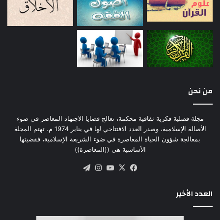
من نحن
مجلة فصلية فكرية ثقافية محكمة، تعالج قضايا الاجتهاد المعاصر في ضوء
الأصالة الإسلامية، وصدر العدد الافتتاحي لها في يناير 1974 م. تهتم المجلة
بمعالجة شؤون الحياة المعاصرة في ضوء الشريعة الإسلامية، فقضيتها
الأساسية هي ((المعاصرة))
‫X
فيسبوك
‫YouTube
انستقرام
تيلقرام
العدد الأخير