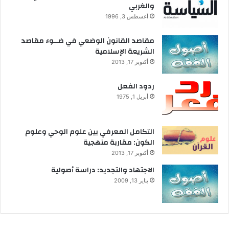
والغربي
ا
ل
أغسطس 3, 1996
– ذو التفويض في عمارة الأرض.
إ
س
مقاصد القانون الوضعي في ضــوء مقاصد
– والحر المختار المُكَلَّف المسئول؛ لأن هذه هي
ل
الشريعة الإسلامية
ا
الشروط والمقومات التي تُمَكنه من النهوض بمهام
أكتوبر 17, 2013
م
التكليف بعمارة الأرض.
ردود الفعل
أبريل 1, 1975
– وأيضاً المحكومةُ حريتُهُ ببنود عقد وعهد الاستخلاف
(أي الشريعة الإلهية التي تُمثل معالم وضوابط وحدود
التكامل المعرفي بين علوم الوحي وعلوم
وآفاق هذه الإنابة وذلك الاستخلاف).
الكون: مقاربة منهجية
أكتوبر 17, 2013
وهذا المعنى للاستخلاف يبتعد:
الاجتهاد والتجديد: دراسة أصولية
يناير 13, 2009
– عن مواقف “تأليه الإنسان” التي تجعل أبطاله آلهةً،
كما يبتعد عن “أنسنة الإله” التي تَزعُمُ حلولَه وتجسُّدَه
في الإنسان.