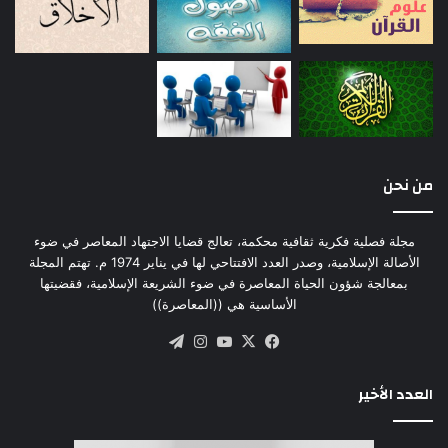
بإدراكه العقولُ أو تسبر أغوارَ كُنهِهِ تجاربُ الحواس.
إنَّ إيمانَ الخليفة:
– بمعالم الطريق التي حددها لمسيرته مَن استخلفه.
– وبرعايته له وتسديدِ خطواتِه.
من نحن
هو انتماءٌ يُثمرُ أمناً، يَفتقر إليه ذلك الذي ظنَّ أنَّ فعلَ
مجلة فصلية فكرية ثقافية محكمة، تعالج قضايا الاجتهاد المعاصر في ضوء
الخالق قد وقف عند حدود الخَلْق، وأنَّ الإنسانَ قد تُرك
الأصالة الإسلامية، وصدر العدد الافتتاحي لها في يناير 1974 م. تهتم المجلة
بمعالجة شؤون الحياة المعاصرة في ضوء الشريعة الإسلامية، فقضيتها
[وحدَه] في هذا الوجود.
الأساسية هي ((المعاصرة))
‫X
فيسبوك
‫YouTube
انستقرام
تيلقرام
كما يُثمرُ الموقفَ “الوسطَ العدلَ الحقَّ” في علاقة
الإنسان بالثروات والأموال؛ فـ:
العدد الأخير
– هذه الثرواتُ والأموال هي خلقُ الله تعالى، أودَعَها في