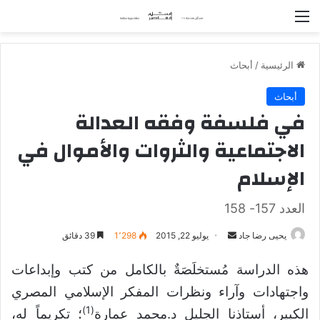
القائمة
الرئيسية
/
أبحاث
أبحاث
في فلسفة وفقه العدالة
الاجتماعية والثروات والأموال في
الإسلام
العدد 157- 158
يحيى رضا جاد
أ
يوليو 22, 2015
1٬298
39 دقائق
ر
هذه الدراسة مُستخلَصَةٌ بالكامل من كتب وإبداعات
س
ل
واجتهادات وآراء ونظرات المفكر الإسلامي المصري
ب
(1)
الكبير، أستاذنا الجليل د.محمد عمارة
؛ تكريماً له،