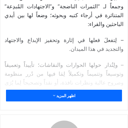
ر
وجمعاً لـ “الثمرات الناضجة” و”الاجتهادات المُبدِعة”
ي
د
المتناثرة في أرجاء كتبه وبحوثه؛ وضعاً لها بين أيدي
ا
الباحثين والقراء:
إ
ل
– لِتفعلَ فعلها في إثارة وتحفيز الإبداع والاجتهاد
ك
والتجديد في هذا الميدان.
ت
ر
و
– ولِتُدار حولها الحوارات والنقاشات؛ تأييداً وتعميقاً
ن
وتوسيعاً وتتميماً وتكميلاً لِمَا فيها من دُرر منظومة
ي
وصروح عالية ونظرات نافذة، أو نقداً وتصحيحاً لِما يُرَى
ا
أنه يستحق النقدَ أو التصحيح؛ شأنَّ كلِّ اجتهادٍ بشريٍّ
اظهر المزيد
إسلاميٍّ صادرٍ من أهلِه؛ إذ ليس أحدٌ من أعلام مجتهدي
المسلمين بمعصومٍ.
وأما ما ليس من نص كلام د.عمارة، مما سيرد في هذه