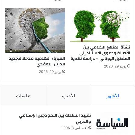
ل
د
و
ا
س
ل
ا
ر
ئ
ي
ط
س
و
و
ت
نشأة المنهج الكلامي بين
ن
ف
الأصالة ودعوى الاستناد إلى
ي
الفيزياء الكلامية مدخلا لتجديد
المنطق اليوناني – دراسة نقدية
ك
الدرس العقدي
ك
يونيو 29, 2026
ا
يونيو 29, 2026
ل
ر
س
الأشهر
الأخيرة
تعليقات
ا
ئ
ل
تقييد السلطة بين النموذجين الإسلامي
-
والغربي
ق
ر
أغسطس 3, 1996
ا