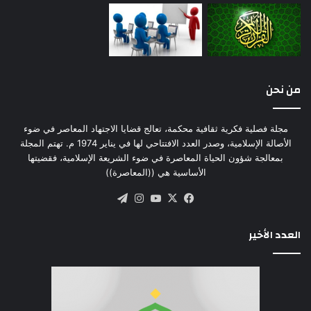
من نحن
مجلة فصلية فكرية ثقافية محكمة، تعالج قضايا الاجتهاد المعاصر في ضوء
الأصالة الإسلامية، وصدر العدد الافتتاحي لها في يناير 1974 م. تهتم المجلة
بمعالجة شؤون الحياة المعاصرة في ضوء الشريعة الإسلامية، فقضيتها
الأساسية هي ((المعاصرة))
‫X
فيسبوك
‫YouTube
انستقرام
تيلقرام
العدد الأخير