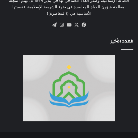
الأصالة الإسلامية، وصدر العدد الافتتاحي لها في يناير 1974 م. تهتم المجلة
بمعالجة شؤون الحياة المعاصرة في ضوء الشريعة الإسلامية، فقضيتها
الأساسية هي ((المعاصرة))
‫X
فيسبوك
‫YouTube
انستقرام
تيلقرام
العدد الأخير