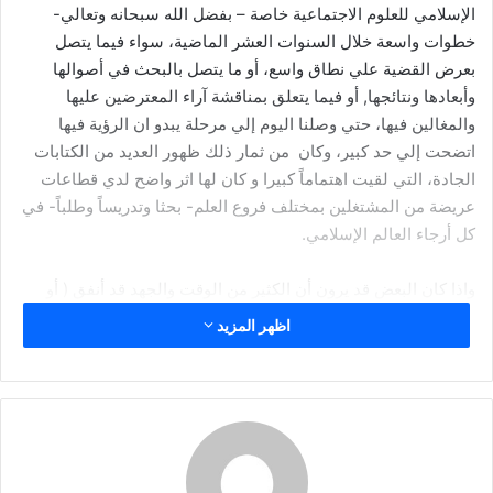
د
الإسلامي للعلوم الاجتماعية خاصة – بفضل الله سبحانه وتعالي-
ا
خطوات واسعة خلال السنوات العشر الماضية، سواء فيما يتصل
إ
بعرض القضية علي نطاق واسع، أو ما يتصل بالبحث في أصوالها
ل
وأبعادها ونتائجها, أو فيما يتعلق بمناقشة آراء المعترضين عليها
ك
والمغالين فيها، حتي وصلنا اليوم إلي مرحلة يبدو ان الرؤية فيها
ت
اتضحت إلي حد كبير، وكان من ثمار ذلك ظهور العديد من الكتابات
ر
الجادة، التي لقيت اهتماماً كبيرا و كان لها اثر واضح لدي قطاعات
و
عريضة من المشتغلين بمختلف فروع العلم- بحثا وتدريساً وطلباً- في
ن
كل أرجاء العالم الإسلامي.
ي
ا
واذا كان البعض قد يرون أن الكثير من الوقت والجهد قد أنفق ( أو
أهدر )في غضون تلك الفترة في محاولات بذلت لتحديد المفاهيم أو
اظهر المزيد
انصرفت إلي الجدل حول المصطلحات فإنه لا ينبغي أن يفوتنا أن
عمق وحجم التغيرات التي تتطلبها علمية إعادة صياغة العلوم؛
وخصوصاً الاجتماعية منها لصبغها بصبغة الإسلام صبغة الله- تستلزم
بحكم طبيعتها إعادة نظر جذرية في مسلمات ومبادئ ومنهجيات
أنفقنا العمر في تحصيلها، فإن ذلك يترتب علية بالضرورة أن نعطي
مثل تلك المناقشات حقها دون استعجال شديد للنتائج، فالمناقشات